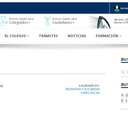
Acces
Accesos rápidos para
Accesos rápidos para
- O
00:22 H
Colegiados
Ciudadanos
Viernes 07/
EL COLEGIO
TRÁMITES
NOTICIAS
FORMACIÓN
BU
BU
Localizado en:
IA
PEDIATRIA Y SUS AREAS
ESPECIFICAS
A
B
R
S