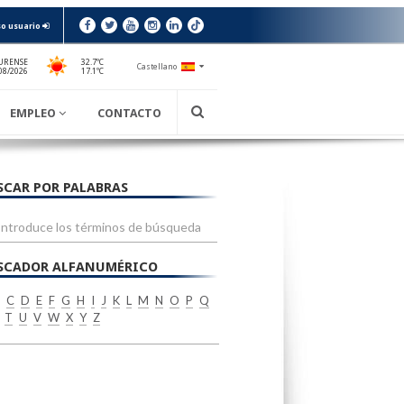
o usuario
URENSE
32.7ºC
Castellano
17.1ºC
08/2026
EMPLEO
CONTACTO
SCAR POR PALABRAS
SCADOR ALFANUMÉRICO
C
D
E
F
G
H
I
J
K
L
M
N
O
P
Q
T
U
V
W
X
Y
Z