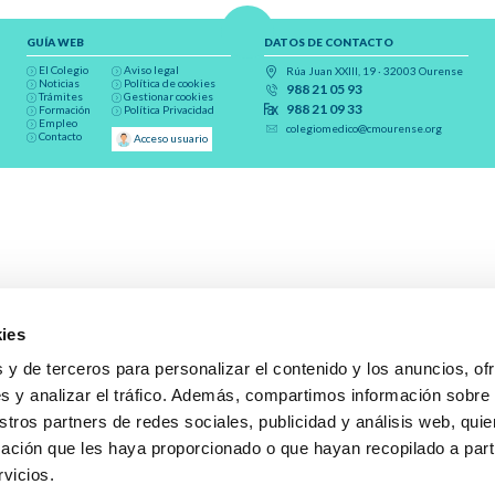
GUÍA WEB
DATOS DE CONTACTO
El Colegio
Aviso legal
Rúa Juan XXIII, 19 · 32003 Ourense
Noticias
Política de cookies
988 21 05 93
Trámites
Gestionar cookies
988 21 09 33
Formación
Política Privacidad
Empleo
colegiomedico@cmourense.org
Contacto
Acceso usuario
ies
 y de terceros para personalizar el contenido y los anuncios, of
s y analizar el tráfico. Además, compartimos información sobre
stros partners de redes sociales, publicidad y análisis web, qu
ación que les haya proporcionado o que hayan recopilado a parti
rvicios.