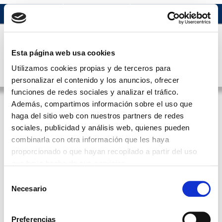
Acceso usuario
Esta página web usa cookies
Utilizamos cookies propias y de terceros para
MENÚ
Castellano
personalizar el contenido y los anuncios, ofrecer
funciones de redes sociales y analizar el tráfico.
Además, compartimos información sobre el uso que
"Z"
haga del sitio web con nuestros partners de redes
sociales, publicidad y análisis web, quienes pueden
ATRÁS
combinarla con otra información que les haya
proporcionado o que hayan recopilado a partir del uso
BUSCAR POR PALABRAS
que haya hecho de sus servicios.
Selección
Necesario
de
BUSCADOR ALFANUMÉRICO
consentimiento
Preferencias
A
B
C
D
E
F
G
H
I
J
K
L
M
N
O
P
Q
R
S
T
U
V
W
X
Y
Z