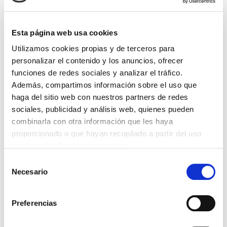
DESTACADAS
SANIDAD CREA UN DIPLOMA OFICIAL PARA RECONOCER LA
Esta página web usa cookies
LABOR DE LOS TUTORES DE RESIDENTES
06/08/2026
Utilizamos cookies propias y de terceros para
personalizar el contenido y los anuncios, ofrecer
LA ALIANZA MÉDICA POR LA SALUD PLANETARIA SE ADHIERE
AL PACTO DE ESTADO FRENTE A LA EMERGENCIA CLIMÁTICA
funciones de redes sociales y analizar el tráfico.
03/08/2026
Además, compartimos información sobre el uso que
PREMIOS DE LA REAL ACADEMIA DE MEDICINA DE GALICIA
haga del sitio web con nuestros partners de redes
2026
sociales, publicidad y análisis web, quienes pueden
31/07/2026
combinarla con otra información que les haya
CARTA DEL PRESIDENTE DE MUTUAL MÉDICA SOBRE LA
proporcionado o que hayan recopilado a partir del uso
REFORMA DE LAS MUTUALIDADES ALTERNATIVAS Y LA
PASARELA AL RETA
que haya hecho de sus servicios.
28/07/2026
Selección
EL COLEGIO MÉDICO DE OURENSE CONVOCA EL I CERTAMEN
Necesario
de
DE CASOS CLÍNICOS PARA MÉDICOS INTERNOS RESIDENTES
(MIR)
consentimiento
22/07/2026
Preferencias
TRÁFICO SUPRIME LAS EXENCIONES MÉDICAS PARA EL USO
DEL CASCO Y DEL CINTURÓN DE SEGURIDAD
13/07/2026