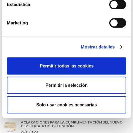
Estadística
EL AUMENTO DE PRIMAS A MUFACE NO MEJORA LAS
CONDICIONES DE LOS MÉDICOS QUE ATIENDEN A
MUTUALISTAS
Marketing
09/07/2026
EL COLEGIO DE MÉDICOS DE OURENSE EXIGE MEDIDAS
URGENTES ANTE LA SITUACIÓN CRÍTICA DEL SERVICIO DE
URGENCIAS DEL CHUO
Mostrar detalles
09/07/2026
INFORME SOBRE LA CONSOLIDACIÓN DE GRADO A LAS/LOS
COLEGIADAS/OS EN ACTIVO QUE HAN EJERCIDO O EJERCEN
PUESTOS DE JEFATURA / DIRECCIÓN / COORDINACIÓN
Permitir todas las cookies
03/07/2026
DISPONIBLE LA GRABACIÓN DE LA JORNADA «SALUD,
Permitir la selección
SOSTENIBILIDAD Y SISTEMA SANITARIO: UN COMPROMISO
DE PAÍS»
22/06/2026
Solo usar cookies necesarias
LO MÁS LEÍDO
ACLARACIONES PARA LA CUMPLIMENTACIÓN DEL NUEVO
CERTIFICADO DE DEFUNCIÓN
27/10/2020