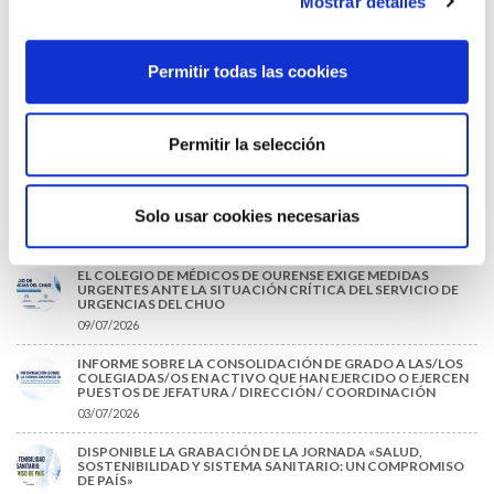
Mostrar detalles
EL COLEGIO MÉDICO DE OURENSE CONVOCA EL I CERTAMEN
DE CASOS CLÍNICOS PARA MÉDICOS INTERNOS RESIDENTES
(MIR)
Permitir todas las cookies
22/07/2026
TRÁFICO SUPRIME LAS EXENCIONES MÉDICAS PARA EL USO
DEL CASCO Y DEL CINTURÓN DE SEGURIDAD
Permitir la selección
13/07/2026
EL AUMENTO DE PRIMAS A MUFACE NO MEJORA LAS
CONDICIONES DE LOS MÉDICOS QUE ATIENDEN A
Solo usar cookies necesarias
MUTUALISTAS
09/07/2026
EL COLEGIO DE MÉDICOS DE OURENSE EXIGE MEDIDAS
URGENTES ANTE LA SITUACIÓN CRÍTICA DEL SERVICIO DE
URGENCIAS DEL CHUO
09/07/2026
INFORME SOBRE LA CONSOLIDACIÓN DE GRADO A LAS/LOS
COLEGIADAS/OS EN ACTIVO QUE HAN EJERCIDO O EJERCEN
PUESTOS DE JEFATURA / DIRECCIÓN / COORDINACIÓN
03/07/2026
DISPONIBLE LA GRABACIÓN DE LA JORNADA «SALUD,
SOSTENIBILIDAD Y SISTEMA SANITARIO: UN COMPROMISO
DE PAÍS»