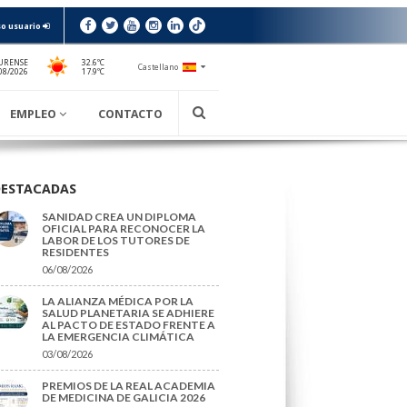
o usuario
URENSE
32.6ºC
Castellano
17.9ºC
08/2026
EMPLEO
CONTACTO
DESTACADAS
SANIDAD CREA UN DIPLOMA
OFICIAL PARA RECONOCER LA
LABOR DE LOS TUTORES DE
RESIDENTES
06/08/2026
LA ALIANZA MÉDICA POR LA
SALUD PLANETARIA SE ADHIERE
AL PACTO DE ESTADO FRENTE A
LA EMERGENCIA CLIMÁTICA
03/08/2026
PREMIOS DE LA REAL ACADEMIA
DE MEDICINA DE GALICIA 2026