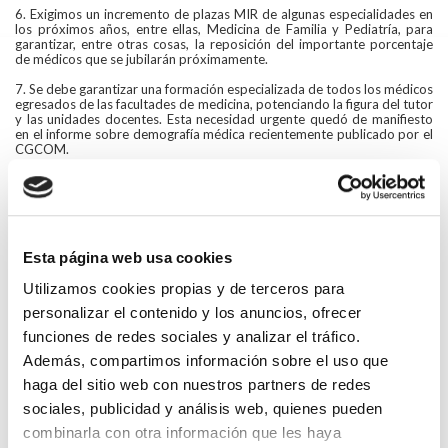
6. Exigimos un incremento de plazas MIR de algunas especialidades en
los próximos años, entre ellas, Medicina de Familia y Pediatría, para
garantizar, entre otras cosas, la reposición del importante porcentaje
de médicos que se jubilarán próximamente.
7. Se debe garantizar una formación especializada de todos los médicos
egresados de las facultades de medicina, potenciando la figura del tutor
y las unidades docentes. Esta necesidad urgente quedó de manifiesto
en el informe sobre demografía médica recientemente publicado por el
CGCOM.
8. Apoyamos y nos solidarizamos con las reivindicaciones de los
médicos de Atención Primaria que coinciden con las que defiende esta
organización.
9. Creemos que es imprescindible y exigimos, por tanto, la
convocatoria urgente y monográfica de un Consejo Interterritorial
Esta página web usa cookies
donde se aborden, sin más demora, todos y cada uno de los problemas
que afectan a la Atención Primaria y donde se escuche y se tenga en
Utilizamos cookies propias y de terceros para
cuenta la opinión de los médicos.
personalizar el contenido y los anuncios, ofrecer
10. Hacemos un llamamiento al Gobierno de España y a las
funciones de redes sociales y analizar el tráfico.
Comunidades Autónomas para que aborden una planificación seria a
corto, medio y largo plazo con la implementación de medidas claras y
Además, compartimos información sobre el uso que
contundentes, teniendo en cuenta las propuestas de los médicos. Esta
haga del sitio web con nuestros partners de redes
planificación beneficiará al SNS en su conjunto.
sociales, publicidad y análisis web, quienes pueden
Volver
combinarla con otra información que les haya