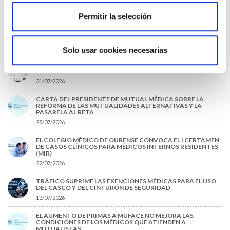
LABOR DE LOS TUTORES DE RESIDENTES
06/08/2026
Permitir la selección
LA ALIANZA MÉDICA POR LA SALUD PLANETARIA SE ADHIERE
AL PACTO DE ESTADO FRENTE A LA EMERGENCIA CLIMÁTICA
03/08/2026
Solo usar cookies necesarias
PREMIOS DE LA REAL ACADEMIA DE MEDICINA DE GALICIA
2026
31/07/2026
CARTA DEL PRESIDENTE DE MUTUAL MÉDICA SOBRE LA
REFORMA DE LAS MUTUALIDADES ALTERNATIVAS Y LA
PASARELA AL RETA
28/07/2026
EL COLEGIO MÉDICO DE OURENSE CONVOCA EL I CERTAMEN
DE CASOS CLÍNICOS PARA MÉDICOS INTERNOS RESIDENTES
(MIR)
22/07/2026
TRÁFICO SUPRIME LAS EXENCIONES MÉDICAS PARA EL USO
DEL CASCO Y DEL CINTURÓN DE SEGURIDAD
13/07/2026
EL AUMENTO DE PRIMAS A MUFACE NO MEJORA LAS
CONDICIONES DE LOS MÉDICOS QUE ATIENDEN A
MUTUALISTAS