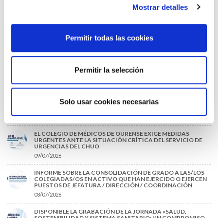
Mostrar detalles
28/07/2026
EL COLEGIO MÉDICO DE OURENSE CONVOCA EL I CERTAMEN
DE CASOS CLÍNICOS PARA MÉDICOS INTERNOS RESIDENTES
(MIR)
Permitir todas las cookies
22/07/2026
TRÁFICO SUPRIME LAS EXENCIONES MÉDICAS PARA EL USO
DEL CASCO Y DEL CINTURÓN DE SEGURIDAD
Permitir la selección
13/07/2026
EL AUMENTO DE PRIMAS A MUFACE NO MEJORA LAS
CONDICIONES DE LOS MÉDICOS QUE ATIENDEN A
Solo usar cookies necesarias
MUTUALISTAS
09/07/2026
EL COLEGIO DE MÉDICOS DE OURENSE EXIGE MEDIDAS
URGENTES ANTE LA SITUACIÓN CRÍTICA DEL SERVICIO DE
URGENCIAS DEL CHUO
09/07/2026
INFORME SOBRE LA CONSOLIDACIÓN DE GRADO A LAS/LOS
COLEGIADAS/OS EN ACTIVO QUE HAN EJERCIDO O EJERCEN
PUESTOS DE JEFATURA / DIRECCIÓN / COORDINACIÓN
03/07/2026
DISPONIBLE LA GRABACIÓN DE LA JORNADA «SALUD,
SOSTENIBILIDAD Y SISTEMA SANITARIO: UN COMPROMISO