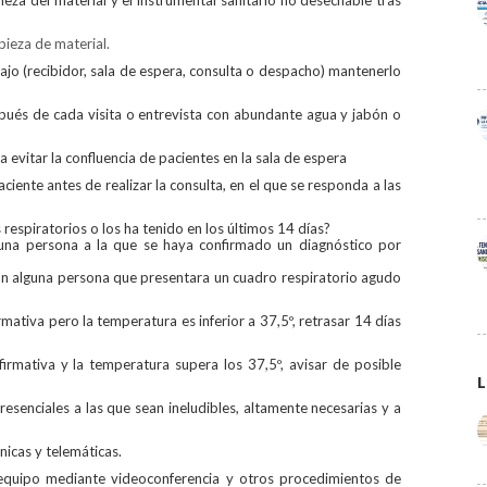
pieza de material.
bajo (recibidor, sala de espera, consulta o despacho) mantenerlo
spués de cada visita o entrevista con abundante agua y jabón o
 evitar la confluencia de pacientes en la sala de espera
ciente antes de realizar la consulta, en el que se responda a las
 respiratorios o los ha tenido en los últimos 14 días?
na persona a la que se haya confirmado un diagnóstico por
on alguna persona que presentara un cuadro respiratorio agudo
rmativa pero la temperatura es inferior a 37,5º, retrasar 14 días
firmativa y la temperatura supera los 37,5º, avisar de posible
L
presenciales a las que sean ineludibles, altamente necesarias y a
nicas y telemáticas.
 equipo mediante videoconferencia y otros procedimientos de