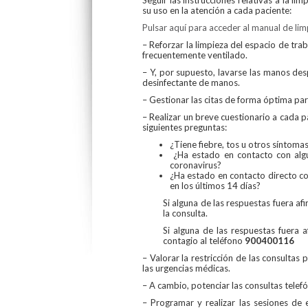
su uso en la atención a cada paciente:
Pulsar aquí para acceder al manual de lim
– Reforzar la limpieza del espacio de tra
frecuentemente ventilado.
– Y, por supuesto, lavarse las manos de
desinfectante de manos.
– Gestionar las citas de forma óptima para
– Realizar un breve cuestionario a cada pa
siguientes preguntas:
¿Tiene fiebre, tos u otros síntomas
¿Ha estado en contacto con algu
coronavirus?
¿Ha estado en contacto directo c
en los últimos 14 días?
Si alguna de las respuestas fuera afi
la consulta.
Si alguna de las respuestas fuera a
contagio al teléfono
900400116
– Valorar la restricción de las consultas 
las urgencias médicas.
– A cambio, potenciar las consultas telefó
– Programar y realizar las sesiones de