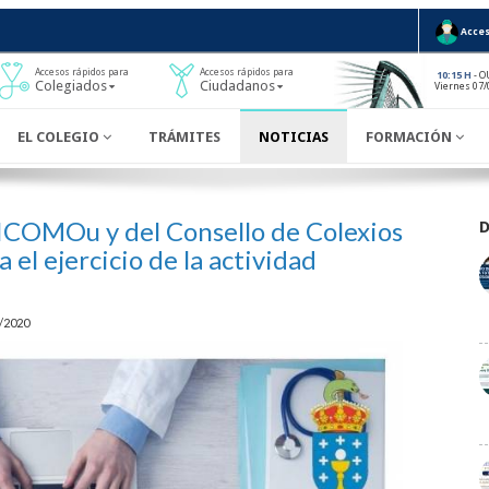
Acces
Accesos rápidos para
Accesos rápidos para
- O
10:15 H
Colegiados
Ciudadanos
Viernes 07/
EL COLEGIO
TRÁMITES
NOTICIAS
FORMACIÓN
ICOMOu y del Consello de Colexios
 el ejercicio de la actividad
/2020