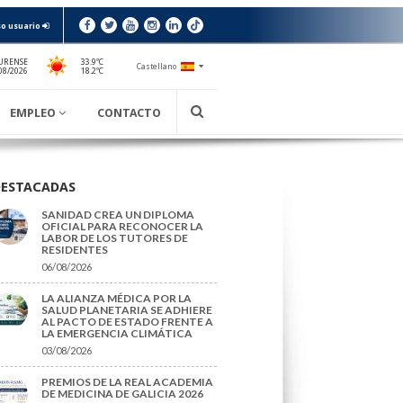
o usuario
URENSE
33.9ºC
Castellano
18.2ºC
08/2026
EMPLEO
CONTACTO
DESTACADAS
SANIDAD CREA UN DIPLOMA
OFICIAL PARA RECONOCER LA
LABOR DE LOS TUTORES DE
RESIDENTES
06/08/2026
LA ALIANZA MÉDICA POR LA
SALUD PLANETARIA SE ADHIERE
AL PACTO DE ESTADO FRENTE A
LA EMERGENCIA CLIMÁTICA
03/08/2026
PREMIOS DE LA REAL ACADEMIA
DE MEDICINA DE GALICIA 2026