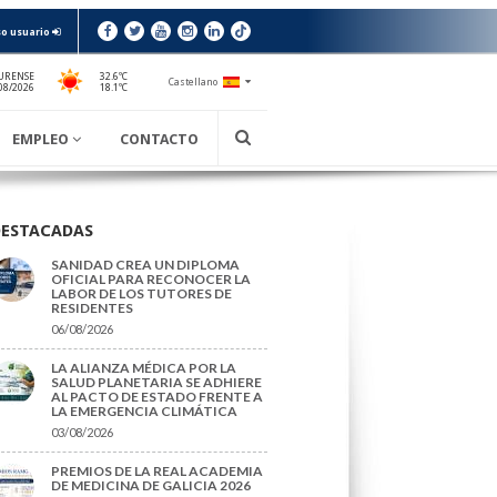
o usuario
URENSE
32.6ºC
Castellano
18.1ºC
08/2026
EMPLEO
CONTACTO
DESTACADAS
SANIDAD CREA UN DIPLOMA
OFICIAL PARA RECONOCER LA
LABOR DE LOS TUTORES DE
RESIDENTES
06/08/2026
LA ALIANZA MÉDICA POR LA
SALUD PLANETARIA SE ADHIERE
AL PACTO DE ESTADO FRENTE A
LA EMERGENCIA CLIMÁTICA
03/08/2026
PREMIOS DE LA REAL ACADEMIA
DE MEDICINA DE GALICIA 2026