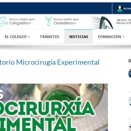
Acces
Accesos rápidos para
Accesos rápidos para
- O
06:33 H
Colegiados
Ciudadanos
Viernes 07/
EL COLEGIO
TRÁMITES
NOTICIAS
FORMACIÓN
torio Microcirugía Experimental