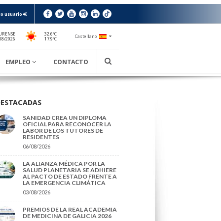
o usuario
URENSE
32.6ºC
Castellano
17.9ºC
08/2026
EMPLEO
CONTACTO
DESTACADAS
SANIDAD CREA UN DIPLOMA
OFICIAL PARA RECONOCER LA
LABOR DE LOS TUTORES DE
RESIDENTES
06/08/2026
LA ALIANZA MÉDICA POR LA
SALUD PLANETARIA SE ADHIERE
AL PACTO DE ESTADO FRENTE A
LA EMERGENCIA CLIMÁTICA
03/08/2026
PREMIOS DE LA REAL ACADEMIA
DE MEDICINA DE GALICIA 2026