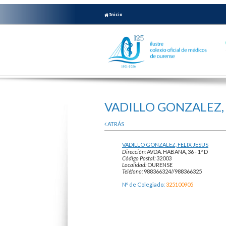
Inicio
VADILLO GONZALEZ, 
ATRÁS
VADILLO GONZALEZ, FELIX JESUS
Dirección:
AVDA. HABANA, 36 - 1º D
Código Postal:
32003
Localidad:
OURENSE
Teléfono:
988366324//988366325
Nº de Colegiado:
325100905