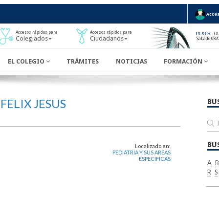
Acces
Accesos rápidos para
Accesos rápidos para
- O
13:31 H
Colegiados
Ciudadanos
Sábado 08/
EL COLEGIO
TRÁMITES
NOTICIAS
FORMACIÓN
FELIX JESUS
BU
BU
Localizado en:
PEDIATRIA Y SUS AREAS
ESPECIFICAS
A
B
R
S