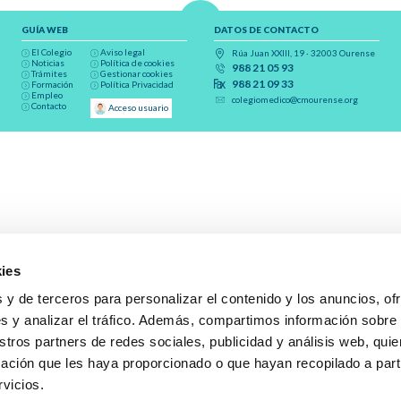
GUÍA WEB
DATOS DE CONTACTO
El Colegio
Aviso legal
Rúa Juan XXIII, 19 · 32003 Ourense
Noticias
Política de cookies
988 21 05 93
Trámites
Gestionar cookies
988 21 09 33
Formación
Política Privacidad
Empleo
colegiomedico@cmourense.org
Contacto
Acceso usuario
ies
 y de terceros para personalizar el contenido y los anuncios, of
s y analizar el tráfico. Además, compartimos información sobre
stros partners de redes sociales, publicidad y análisis web, qu
ación que les haya proporcionado o que hayan recopilado a parti
rvicios.