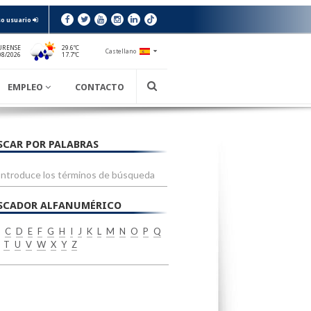
o usuario
URENSE
29.6ºC
Castellano
17.7ºC
08/2026
EMPLEO
CONTACTO
SCAR POR PALABRAS
SCADOR ALFANUMÉRICO
C
D
E
F
G
H
I
J
K
L
M
N
O
P
Q
T
U
V
W
X
Y
Z