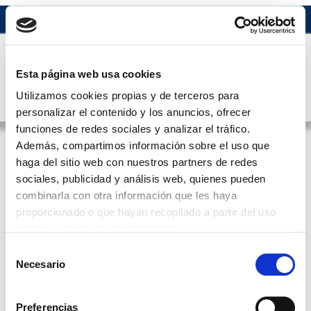
Acceso usuario
Esta página web usa cookies
Utilizamos cookies propias y de terceros para
MENÚ
Castellano
personalizar el contenido y los anuncios, ofrecer
funciones de redes sociales y analizar el tráfico.
Además, compartimos información sobre el uso que
DIEGUEZ PAZOS, FERNANDO
haga del sitio web con nuestros partners de redes
sociales, publicidad y análisis web, quienes pueden
ATRÁS
combinarla con otra información que les haya
DIEGUEZ PAZOS, FERNANDO
proporcionado o que hayan recopilado a partir del uso
Dirección:
C/ Concejo, 8 bajo
que haya hecho de sus servicios.
Código Postal:
32003
Localidad:
OURENSE
Teléfono:
988.37.12.90
Selección
Email:
fdieguezp@hotmail.com
Necesario
de
Nº de Colegiado:
323201390
consentimiento
Localizado en:
Preferencias
PEDIATRIA Y SUS AREAS ESPECIFICAS