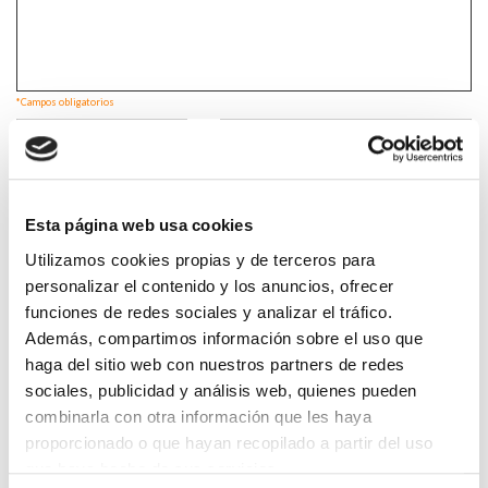
*Campos obligatorios
Esta página web usa cookies
He leido y acepto la
Política de privacidad
*
Utilizamos cookies propias y de terceros para
personalizar el contenido y los anuncios, ofrecer
funciones de redes sociales y analizar el tráfico.
DESTACADAS
Además, compartimos información sobre el uso que
haga del sitio web con nuestros partners de redes
SANIDAD CREA UN DIPLOMA OFICIAL PARA RECONOCER LA
LABOR DE LOS TUTORES DE RESIDENTES
sociales, publicidad y análisis web, quienes pueden
06/08/2026
combinarla con otra información que les haya
proporcionado o que hayan recopilado a partir del uso
LA ALIANZA MÉDICA POR LA SALUD PLANETARIA SE ADHIERE
AL PACTO DE ESTADO FRENTE A LA EMERGENCIA CLIMÁTICA
que haya hecho de sus servicios.
03/08/2026