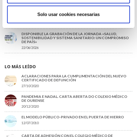
INFORME SOBRE LA CONSOLIDACIÓN DE GRADO A LAS/LOS
COLEGIADAS/OS EN ACTIVO QUE HAN EJERCIDO O EJERCEN
Solo usar cookies necesarias
PUESTOS DE JEFATURA / DIRECCIÓN / COORDINACIÓN
03/07/2026
DISPONIBLE LA GRABACIÓN DE LA JORNADA «SALUD,
SOSTENIBILIDAD Y SISTEMA SANITARIO: UN COMPROMISO
DE PAÍS»
22/06/2026
LO MÁS LEÍDO
ACLARACIONES PARA LA CUMPLIMENTACIÓN DEL NUEVO
CERTIFICADO DE DEFUNCIÓN
27/10/2020
PANDEMIA E NADAL. CARTA ABERTA DO COLEXIO MÉDICO
DE OURENSE
20/12/2020
EL MODELO PÚBLICO-PRIVADO EN EL PUERTA DE HIERRO
12/07/2010
CARTA DE ADHESIÓN CON EL COLEGIO MÉDICO DE