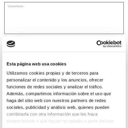
*Campos obligatorios
Esta página web usa cookies
He leido y acepto la
Política de privacidad
*
Utilizamos cookies propias y de terceros para
personalizar el contenido y los anuncios, ofrecer
funciones de redes sociales y analizar el tráfico.
Además, compartimos información sobre el uso que
DESTACADAS
haga del sitio web con nuestros partners de redes
SANIDAD CREA UN DIPLOMA OFICIAL PARA RECONOCER LA
sociales, publicidad y análisis web, quienes pueden
LABOR DE LOS TUTORES DE RESIDENTES
combinarla con otra información que les haya
06/08/2026
proporcionado o que hayan recopilado a partir del uso
LA ALIANZA MÉDICA POR LA SALUD PLANETARIA SE ADHIERE
que haya hecho de sus servicios.