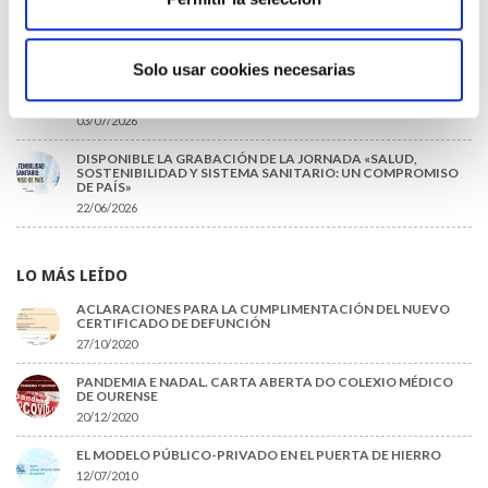
URGENCIAS DEL CHUO
09/07/2026
Solo usar cookies necesarias
INFORME SOBRE LA CONSOLIDACIÓN DE GRADO A LAS/LOS
COLEGIADAS/OS EN ACTIVO QUE HAN EJERCIDO O EJERCEN
PUESTOS DE JEFATURA / DIRECCIÓN / COORDINACIÓN
03/07/2026
DISPONIBLE LA GRABACIÓN DE LA JORNADA «SALUD,
SOSTENIBILIDAD Y SISTEMA SANITARIO: UN COMPROMISO
DE PAÍS»
22/06/2026
LO MÁS LEÍDO
ACLARACIONES PARA LA CUMPLIMENTACIÓN DEL NUEVO
CERTIFICADO DE DEFUNCIÓN
27/10/2020
PANDEMIA E NADAL. CARTA ABERTA DO COLEXIO MÉDICO
DE OURENSE
20/12/2020
EL MODELO PÚBLICO-PRIVADO EN EL PUERTA DE HIERRO
12/07/2010