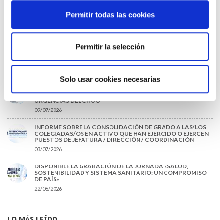
Permitir todas las cookies
TRÁFICO SUPRIME LAS EXENCIONES MÉDICAS PARA EL USO
DEL CASCO Y DEL CINTURÓN DE SEGURIDAD
13/07/2026
Permitir la selección
EL AUMENTO DE PRIMAS A MUFACE NO MEJORA LAS
CONDICIONES DE LOS MÉDICOS QUE ATIENDEN A
MUTUALISTAS
09/07/2026
Solo usar cookies necesarias
EL COLEGIO DE MÉDICOS DE OURENSE EXIGE MEDIDAS
URGENTES ANTE LA SITUACIÓN CRÍTICA DEL SERVICIO DE
URGENCIAS DEL CHUO
09/07/2026
INFORME SOBRE LA CONSOLIDACIÓN DE GRADO A LAS/LOS
COLEGIADAS/OS EN ACTIVO QUE HAN EJERCIDO O EJERCEN
PUESTOS DE JEFATURA / DIRECCIÓN / COORDINACIÓN
03/07/2026
DISPONIBLE LA GRABACIÓN DE LA JORNADA «SALUD,
SOSTENIBILIDAD Y SISTEMA SANITARIO: UN COMPROMISO
DE PAÍS»
22/06/2026
LO MÁS LEÍDO