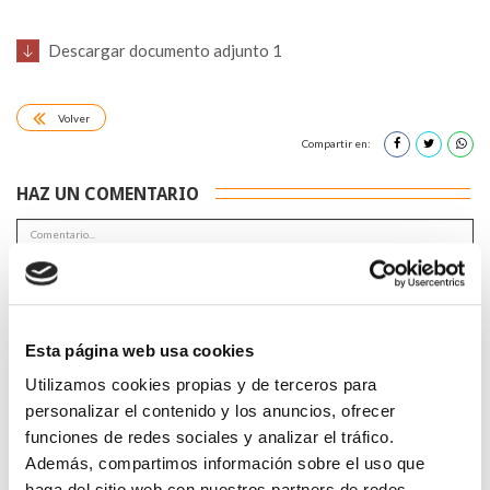
Descargar documento adjunto 1
Volver
Compartir en:
HAZ UN COMENTARIO
Esta página web usa cookies
*Campos obligatorios
Utilizamos cookies propias y de terceros para
personalizar el contenido y los anuncios, ofrecer
funciones de redes sociales y analizar el tráfico.
Además, compartimos información sobre el uso que
He leido y acepto la
Política de privacidad
*
haga del sitio web con nuestros partners de redes