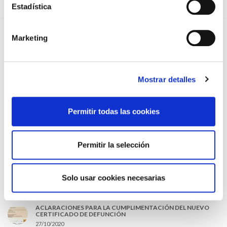
Estadística
EL AUMENTO DE PRIMAS A MUFACE NO MEJORA LAS
CONDICIONES DE LOS MÉDICOS QUE ATIENDEN A
MUTUALISTAS
Marketing
09/07/2026
EL COLEGIO DE MÉDICOS DE OURENSE EXIGE MEDIDAS
URGENTES ANTE LA SITUACIÓN CRÍTICA DEL SERVICIO DE
URGENCIAS DEL CHUO
Mostrar detalles
09/07/2026
INFORME SOBRE LA CONSOLIDACIÓN DE GRADO A LAS/LOS
COLEGIADAS/OS EN ACTIVO QUE HAN EJERCIDO O EJERCEN
PUESTOS DE JEFATURA / DIRECCIÓN / COORDINACIÓN
Permitir todas las cookies
03/07/2026
DISPONIBLE LA GRABACIÓN DE LA JORNADA «SALUD,
SOSTENIBILIDAD Y SISTEMA SANITARIO: UN COMPROMISO
Permitir la selección
DE PAÍS»
22/06/2026
Solo usar cookies necesarias
LO MÁS LEÍDO
ACLARACIONES PARA LA CUMPLIMENTACIÓN DEL NUEVO
CERTIFICADO DE DEFUNCIÓN
27/10/2020