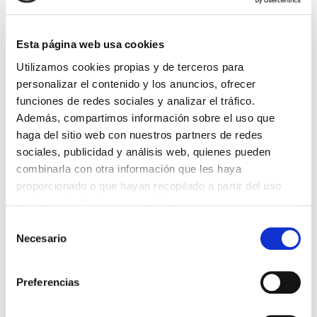
DESTACADAS
SANIDAD CREA UN DIPLOMA OFICIAL PARA RECONOCER LA
Esta página web usa cookies
LABOR DE LOS TUTORES DE RESIDENTES
06/08/2026
Utilizamos cookies propias y de terceros para
personalizar el contenido y los anuncios, ofrecer
LA ALIANZA MÉDICA POR LA SALUD PLANETARIA SE ADHIERE
AL PACTO DE ESTADO FRENTE A LA EMERGENCIA CLIMÁTICA
funciones de redes sociales y analizar el tráfico.
03/08/2026
Además, compartimos información sobre el uso que
PREMIOS DE LA REAL ACADEMIA DE MEDICINA DE GALICIA
haga del sitio web con nuestros partners de redes
2026
sociales, publicidad y análisis web, quienes pueden
31/07/2026
combinarla con otra información que les haya
CARTA DEL PRESIDENTE DE MUTUAL MÉDICA SOBRE LA
proporcionado o que hayan recopilado a partir del uso
REFORMA DE LAS MUTUALIDADES ALTERNATIVAS Y LA
PASARELA AL RETA
que haya hecho de sus servicios.
28/07/2026
Selección
EL COLEGIO MÉDICO DE OURENSE CONVOCA EL I CERTAMEN
Necesario
de
DE CASOS CLÍNICOS PARA MÉDICOS INTERNOS RESIDENTES
(MIR)
consentimiento
22/07/2026
Preferencias
TRÁFICO SUPRIME LAS EXENCIONES MÉDICAS PARA EL USO
DEL CASCO Y DEL CINTURÓN DE SEGURIDAD
13/07/2026