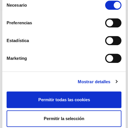
2026
Necesario
de
31/07/2026
consentimiento
CARTA DEL PRESIDENTE DE MUTUAL MÉDICA SOBRE LA
REFORMA DE LAS MUTUALIDADES ALTERNATIVAS Y LA
Preferencias
PASARELA AL RETA
28/07/2026
Estadística
EL COLEGIO MÉDICO DE OURENSE CONVOCA EL I CERTAMEN
DE CASOS CLÍNICOS PARA MÉDICOS INTERNOS RESIDENTES
(MIR)
22/07/2026
Marketing
TRÁFICO SUPRIME LAS EXENCIONES MÉDICAS PARA EL USO
DEL CASCO Y DEL CINTURÓN DE SEGURIDAD
13/07/2026
Mostrar detalles
EL AUMENTO DE PRIMAS A MUFACE NO MEJORA LAS
CONDICIONES DE LOS MÉDICOS QUE ATIENDEN A
MUTUALISTAS
09/07/2026
Permitir todas las cookies
EL COLEGIO DE MÉDICOS DE OURENSE EXIGE MEDIDAS
URGENTES ANTE LA SITUACIÓN CRÍTICA DEL SERVICIO DE
URGENCIAS DEL CHUO
Permitir la selección
09/07/2026