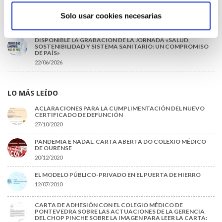
INFORME SOBRE LA CONSOLIDACIÓN DE GRADO A LAS/LOS
COLEGIADAS/OS EN ACTIVO QUE HAN EJERCIDO O EJERCEN
PUESTOS DE JEFATURA / DIRECCIÓN / COORDINACIÓN
Solo usar cookies necesarias
03/07/2026
DISPONIBLE LA GRABACIÓN DE LA JORNADA «SALUD,
SOSTENIBILIDAD Y SISTEMA SANITARIO: UN COMPROMISO
DE PAÍS»
22/06/2026
LO MÁS LEÍDO
ACLARACIONES PARA LA CUMPLIMENTACIÓN DEL NUEVO
CERTIFICADO DE DEFUNCIÓN
27/10/2020
PANDEMIA E NADAL. CARTA ABERTA DO COLEXIO MÉDICO
DE OURENSE
20/12/2020
EL MODELO PÚBLICO-PRIVADO EN EL PUERTA DE HIERRO
12/07/2010
CARTA DE ADHESIÓN CON EL COLEGIO MÉDICO DE
PONTEVEDRA SOBRE LAS ACTUACIONES DE LA GERENCIA
DEL CHOP PINCHE SOBRE LA IMAGEN PARA LEER LA CARTA: