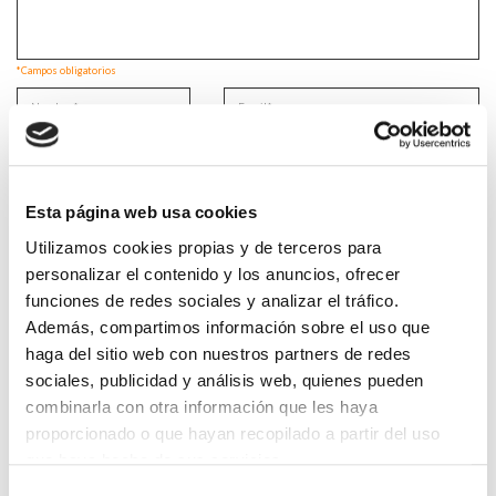
*Campos obligatorios
He leido y acepto la
Política de privacidad
*
Esta página web usa cookies
Utilizamos cookies propias y de terceros para
personalizar el contenido y los anuncios, ofrecer
funciones de redes sociales y analizar el tráfico.
DESTACADAS
Además, compartimos información sobre el uso que
SANIDAD CREA UN DIPLOMA OFICIAL PARA RECONOCER LA
haga del sitio web con nuestros partners de redes
LABOR DE LOS TUTORES DE RESIDENTES
06/08/2026
sociales, publicidad y análisis web, quienes pueden
combinarla con otra información que les haya
LA ALIANZA MÉDICA POR LA SALUD PLANETARIA SE ADHIERE
AL PACTO DE ESTADO FRENTE A LA EMERGENCIA CLIMÁTICA
proporcionado o que hayan recopilado a partir del uso
03/08/2026
que haya hecho de sus servicios.
PREMIOS DE LA REAL ACADEMIA DE MEDICINA DE GALICIA
Selección