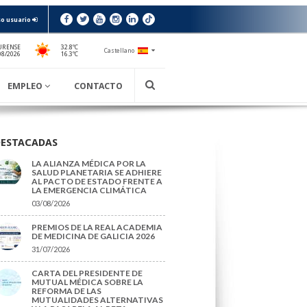
o usuario
URENSE
32.8ºC
Castellano
16.3ºC
08/2026
EMPLEO
CONTACTO
DESTACADAS
LA ALIANZA MÉDICA POR LA
SALUD PLANETARIA SE ADHIERE
AL PACTO DE ESTADO FRENTE A
LA EMERGENCIA CLIMÁTICA
03/08/2026
PREMIOS DE LA REAL ACADEMIA
DE MEDICINA DE GALICIA 2026
31/07/2026
CARTA DEL PRESIDENTE DE
MUTUAL MÉDICA SOBRE LA
REFORMA DE LAS
MUTUALIDADES ALTERNATIVAS