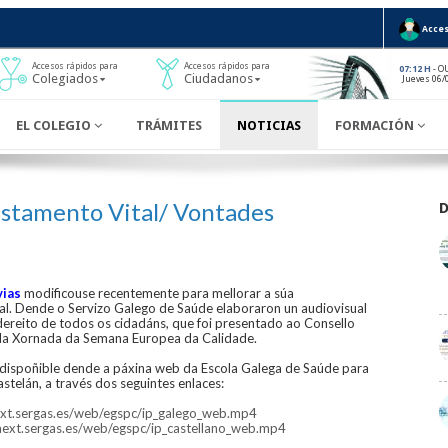
Acces
Accesos rápidos para
Accesos rápidos para
- O
07:12 H
Colegiados
Ciudadanos
Jueves 06/
EL COLEGIO
TRÁMITES
NOTICIAS
FORMACIÓN
Testamento Vital/ Vontades
vias
modificouse recentemente para mellorar a súa
eal. Dende o Servizo Galego de Saúde elaboraron un audiovisual
ereito de todos os cidadáns, que foi presentado ao Consello
 da Xornada da Semana Europea da Calidade.
 dispoñible dende a páxina web da Escola Galega de Saúde para
stelán, a través dos seguintes enlaces:
ext.sergas.es/web/egspc/ip_galego_web.mp4
iaext.sergas.es/web/egspc/ip_castellano_web.mp4