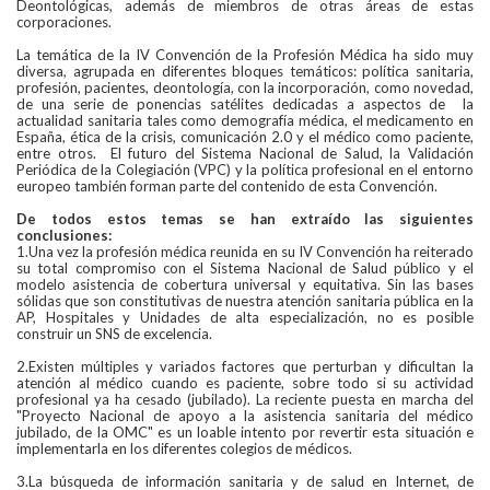
Deontológicas, además de miembros de otras áreas de estas
corporaciones.
La temática de la IV Convención de la Profesión Médica ha sido muy
diversa, agrupada en diferentes bloques temáticos: política sanitaria,
profesión, pacientes, deontología, con la incorporación, como novedad,
de una serie de ponencias satélites dedicadas a aspectos de la
actualidad sanitaria tales como demografía médica, el medicamento en
España, ética de la crisis, comunicación 2.0 y el médico como paciente,
entre otros. El futuro del Sistema Nacional de Salud, la Validación
Periódica de la Colegiación (VPC) y la política profesional en el entorno
europeo también forman parte del contenido de esta Convención.
De todos estos temas se han extraído las siguientes
conclusiones:
1.Una vez la profesión médica reunida en su IV Convención ha reiterado
su total compromiso con el Sistema Nacional de Salud público y el
modelo asistencia de cobertura universal y equitativa. Sin las bases
sólidas que son constitutivas de nuestra atención sanitaria pública en la
AP, Hospitales y Unidades de alta especialización, no es posible
construir un SNS de excelencia.
2.Existen múltiples y variados factores que perturban y dificultan la
atención al médico cuando es paciente, sobre todo si su actividad
profesional ya ha cesado (jubilado). La reciente puesta en marcha del
"Proyecto Nacional de apoyo a la asistencia sanitaria del médico
jubilado, de la OMC" es un loable intento por revertir esta situación e
implementarla en los diferentes colegios de médicos.
3.La búsqueda de información sanitaria y de salud en Internet, de