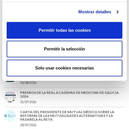
*Campos obligatorios
Mostrar detalles
Permitir todas las cookies
He leido y acepto la
Política de privacidad
*
Permitir la selección
DESTACADAS
Solo usar cookies necesarias
LA ALIANZA MÉDICA POR LA SALUD PLANETARIA SE ADHIERE
AL PACTO DE ESTADO FRENTE A LA EMERGENCIA CLIMÁTICA
03/08/2026
PREMIOS DE LA REAL ACADEMIA DE MEDICINA DE GALICIA
2026
31/07/2026
CARTA DEL PRESIDENTE DE MUTUAL MÉDICA SOBRE LA
REFORMA DE LAS MUTUALIDADES ALTERNATIVAS Y LA
PASARELA AL RETA
28/07/2026