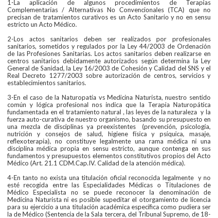
1-La aplicación de algunos procedimientos de Terapias
Complementarias / Alternativas No Convencionales (TCA) que no
precisan de tratamientos curativos es un Acto Sanitario y no en sensu
estricto un Acto Médico.
2-Los actos sanitarios deben ser realizados por profesionales
sanitarios, sometidos y regulados por la Ley 44/2003 de Ordenación
de las Profesiones Sanitarias. Los actos sanitarios deben realizarse en
centros sanitarios debidamente autorizados según determina la Ley
General de Sanidad, la Ley 16/2003 de Cohesión y Calidad del SNS y el
Real Decreto 1277/2003 sobre autorización de centros, servicios y
establecimientos sanitarios.
3-En el caso de la Naturopatía vs Medicina Naturista, nuestro sentido
común y lógica profesional nos indica que la Terapia Naturopática
fundamentada en el tratamiento natural , las leyes de la naturaleza y la
fuerza auto-curativa de nuestro organismo, basando su presupuesto en
una mezcla de disciplinas ya preexistentes (prevención, psicología,
nutrición y consejos de salud, higiene física y psíquica, masaje,
reflexoterapia), no constituye legalmente una rama médica ni una
disciplina médica propia en sensu estricto, aunque contenga en sus
fundamentos y presupuestos elementos constitutivos propios del Acto
Médico (Art. 21.1 CDM.Cap.IV. Calidad de la atención médica).
4-En tanto no exista una titulación oficial reconocida legalmente y no
esté recogida entre las Especialidades Médicas o Titulaciones de
Médico Especialista no se puede reconocer la denominación de
Medicina Naturista ni es posible supeditar el otorgamiento de licencia
para su ejercicio a una titulación académica específica como pudiera ser
la de Médico (Sentencia de la Sala tercera, del Tribunal Supremo, de 18-