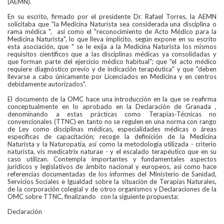
(AEMN).
En su escrito, firmado por el presidente Dr. Rafael Torres, la AEMN
solicitaba que "la Medicina Naturista sea considerada una disciplina o
rama médica ", así como el "reconocimiento de Acto Médico para la
Medicina Naturista", lo que lleva implícito, según expone en su escrito
esta asociación, que " se le exija a la Medicina Naturista los mismos
requisitos científicos que a las disciplinas médicas ya consolidadas y
que forman parte del ejercicio médico habitual"; que "el acto médico
requiere diagnóstico previo y de indicación terapéutica" y que "deben
llevarse a cabo únicamente por Licenciados en Medicina y en centros
debidamente autorizados".
El documento de la OMC hace una introducción en la que se reafirma
conceptualmente en lo aprobado en la Declaración de Granada ,
denominando a estas prácticas como Terapias-Técnicas no
convencionales (TTNC) en tanto no se regulen en una norma con rango
de Ley como disciplinas médicas, especialidades médicas o áreas
específicas de capacitación; recoge la definición de la Medicina
Naturista y la Naturopatía, así como la metodología utilizada - criterio
naturista, vis medicatrix naturae - y el escalado terapéutico que en su
caso utilizan. Contempla importantes y fundamentales aspectos
jurídicos y legislativos de ámbito nacional y europeos, así como hace
referencias documentadas de los informes del Ministerio de Sanidad,
Servicios Sociales e Igualdad sobre la situación de Terapias Naturales,
de la corporación colegial y de otros organismos y Declaraciones de la
OMC sobre TTNC, finalizando con la siguiente propuesta:
Declaración