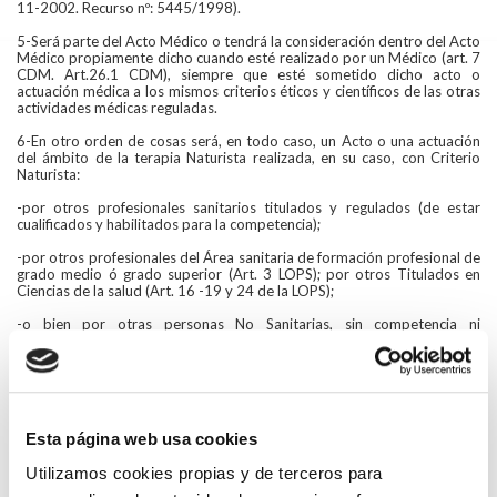
11-2002. Recurso nº: 5445/1998).
5-Será parte del Acto Médico o tendrá la consideración dentro del Acto
Médico propiamente dicho cuando esté realizado por un Médico (art. 7
CDM. Art.26.1 CDM), siempre que esté sometido dicho acto o
actuación médica a los mismos criterios éticos y científicos de las otras
actividades médicas reguladas.
6-En otro orden de cosas será, en todo caso, un Acto o una actuación
del ámbito de la terapia Naturista realizada, en su caso, con Criterio
Naturista:
-por otros profesionales sanitarios titulados y regulados (de estar
cualificados y habilitados para la competencia);
-por otros profesionales del Área sanitaria de formación profesional de
grado medio ó grado superior (Art. 3 LOPS); por otros Titulados en
Ciencias de la salud (Art. 16 -19 y 24 de la LOPS);
-o bien por otras personas No Sanitarias, sin competencia ni
habilitación alguna, en cuyo caso tendrán la consideración de: (intrusos,
curanderos, charlatanes, etc.) (Art. 26.2 CDM).
7-La responsabilidad de las Administraciones (central y autonómicas)
estará fundamentada en las repercusiones sobre el uso y la aplicación
de estas terapias / técnicas en el ámbito de los cuidados sanitarios y de
Esta página web usa cookies
la salud pública, pendientes de una regulación efectiva en una norma
Estatal con rango de Ley; los riesgos de su mala utilización ó utilización
Utilizamos cookies propias y de terceros para
inadecuada , así como la regulación de los centros sanitarios donde
debe aplicarse e identificar a quienes lo hacen y cómo lo hacen y la