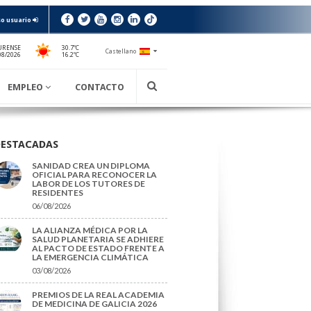
o usuario
URENSE
30.7ºC
Castellano
16.2ºC
08/2026
EMPLEO
CONTACTO
DESTACADAS
SANIDAD CREA UN DIPLOMA
OFICIAL PARA RECONOCER LA
LABOR DE LOS TUTORES DE
RESIDENTES
06/08/2026
LA ALIANZA MÉDICA POR LA
SALUD PLANETARIA SE ADHIERE
AL PACTO DE ESTADO FRENTE A
LA EMERGENCIA CLIMÁTICA
03/08/2026
PREMIOS DE LA REAL ACADEMIA
DE MEDICINA DE GALICIA 2026