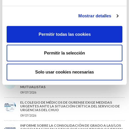
31/07/2026
CARTA DEL PRESIDENTE DE MUTUAL MÉDICA SOBRE LA
Mostrar detalles
REFORMA DE LAS MUTUALIDADES ALTERNATIVAS Y LA
PASARELA AL RETA
28/07/2026
Permitir todas las cookies
EL COLEGIO MÉDICO DE OURENSE CONVOCA EL I CERTAMEN
DE CASOS CLÍNICOS PARA MÉDICOS INTERNOS RESIDENTES
(MIR)
22/07/2026
Permitir la selección
TRÁFICO SUPRIME LAS EXENCIONES MÉDICAS PARA EL USO
DEL CASCO Y DEL CINTURÓN DE SEGURIDAD
13/07/2026
Solo usar cookies necesarias
EL AUMENTO DE PRIMAS A MUFACE NO MEJORA LAS
CONDICIONES DE LOS MÉDICOS QUE ATIENDEN A
MUTUALISTAS
09/07/2026
EL COLEGIO DE MÉDICOS DE OURENSE EXIGE MEDIDAS
URGENTES ANTE LA SITUACIÓN CRÍTICA DEL SERVICIO DE
URGENCIAS DEL CHUO
09/07/2026
INFORME SOBRE LA CONSOLIDACIÓN DE GRADO A LAS/LOS