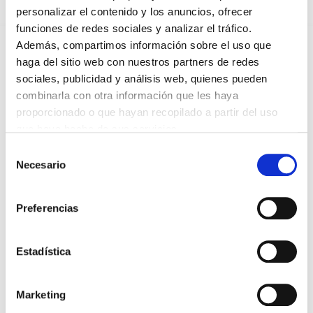
personalizar el contenido y los anuncios, ofrecer
funciones de redes sociales y analizar el tráfico.
*Campos obligatorios
Además, compartimos información sobre el uso que
haga del sitio web con nuestros partners de redes
sociales, publicidad y análisis web, quienes pueden
combinarla con otra información que les haya
proporcionado o que hayan recopilado a partir del uso
He leido y acepto la
Política de privacidad
*
que haya hecho de sus servicios.
Selección
Necesario
de
consentimiento
DESTACADAS
SANIDAD CREA UN DIPLOMA OFICIAL PARA RECONOCER LA
Preferencias
LABOR DE LOS TUTORES DE RESIDENTES
06/08/2026
Estadística
LA ALIANZA MÉDICA POR LA SALUD PLANETARIA SE ADHIERE
AL PACTO DE ESTADO FRENTE A LA EMERGENCIA CLIMÁTICA
03/08/2026
Marketing
PREMIOS DE LA REAL ACADEMIA DE MEDICINA DE GALICIA
2026