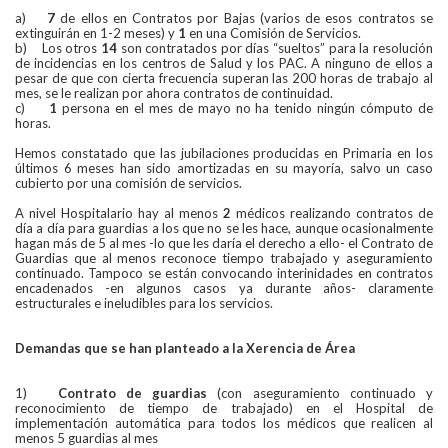
a)
7
de ellos en Contratos por Bajas (varios de esos contratos se
extinguirán en 1-2 meses) y
1
en una Comisión de Servicios.
b) Los otros
14
son contratados por días “sueltos” para la resolución
de incidencias en los centros de Salud y los PAC. A ninguno de ellos a
pesar de que con cierta frecuencia superan las 200 horas de trabajo al
mes, se le realizan por ahora contratos de continuidad.
c)
1
persona en el mes de mayo no ha tenido ningún cómputo de
horas.
Hemos constatado que las jubilaciones producidas en Primaria en los
últimos 6 meses han sido amortizadas en su mayoría, salvo un caso
cubierto por una comisión de servicios.
A nivel Hospitalario hay al menos
2
médicos realizando contratos de
día a día para guardias a los que no se les hace, aunque ocasionalmente
hagan más de 5 al mes -lo que les daría el derecho a ello- el Contrato de
Guardias que al menos reconoce tiempo trabajado y aseguramiento
continuado. Tampoco se están convocando interinidades en contratos
encadenados -en algunos casos ya durante años- claramente
estructurales e ineludibles para los servicios.
Demandas que se han planteado a la Xerencia de Área
1)
Contrato de guardias
(con aseguramiento continuado y
reconocimiento de tiempo de trabajado) en el Hospital de
implementación automática para todos los médicos que realicen al
menos 5 guardias al mes