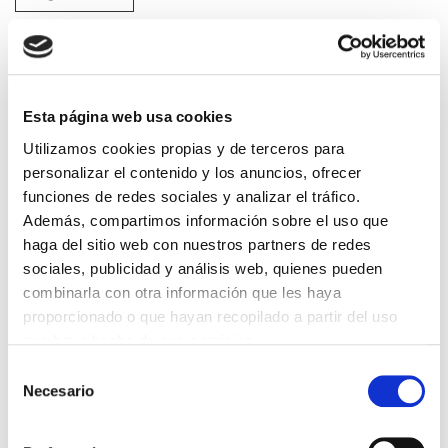
He leido y acepto la
Política de privacidad
*
Esta página web usa cookies
DESTACADAS
Utilizamos cookies propias y de terceros para
SANIDAD CREA UN DIPLOMA OFICIAL PARA RECONOCER LA
personalizar el contenido y los anuncios, ofrecer
LABOR DE LOS TUTORES DE RESIDENTES
06/08/2026
funciones de redes sociales y analizar el tráfico.
Además, compartimos información sobre el uso que
LA ALIANZA MÉDICA POR LA SALUD PLANETARIA SE ADHIERE
AL PACTO DE ESTADO FRENTE A LA EMERGENCIA CLIMÁTICA
haga del sitio web con nuestros partners de redes
03/08/2026
sociales, publicidad y análisis web, quienes pueden
combinarla con otra información que les haya
PREMIOS DE LA REAL ACADEMIA DE MEDICINA DE GALICIA
2026
proporcionado o que hayan recopilado a partir del uso
31/07/2026
que haya hecho de sus servicios.
CARTA DEL PRESIDENTE DE MUTUAL MÉDICA SOBRE LA
Selección
REFORMA DE LAS MUTUALIDADES ALTERNATIVAS Y LA
PASARELA AL RETA
Necesario
de
28/07/2026
consentimiento
EL COLEGIO MÉDICO DE OURENSE CONVOCA EL I CERTAMEN