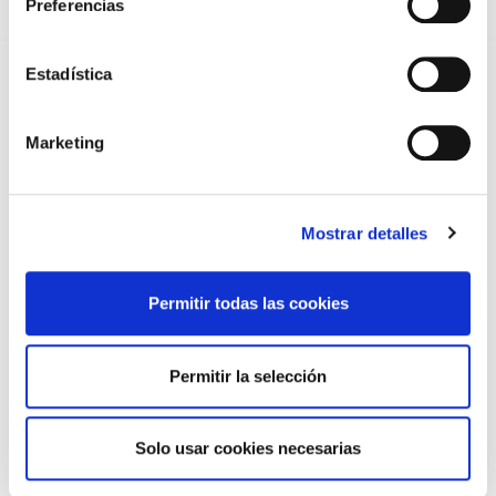
Preferencias
DE CASOS CLÍNICOS PARA MÉDICOS INTERNOS RESIDENTES
(MIR)
22/07/2026
Estadística
TRÁFICO SUPRIME LAS EXENCIONES MÉDICAS PARA EL USO
DEL CASCO Y DEL CINTURÓN DE SEGURIDAD
13/07/2026
Marketing
EL AUMENTO DE PRIMAS A MUFACE NO MEJORA LAS
CONDICIONES DE LOS MÉDICOS QUE ATIENDEN A
MUTUALISTAS
09/07/2026
Mostrar detalles
EL COLEGIO DE MÉDICOS DE OURENSE EXIGE MEDIDAS
URGENTES ANTE LA SITUACIÓN CRÍTICA DEL SERVICIO DE
URGENCIAS DEL CHUO
09/07/2026
Permitir todas las cookies
INFORME SOBRE LA CONSOLIDACIÓN DE GRADO A LAS/LOS
COLEGIADAS/OS EN ACTIVO QUE HAN EJERCIDO O EJERCEN
PUESTOS DE JEFATURA / DIRECCIÓN / COORDINACIÓN
Permitir la selección
03/07/2026
DISPONIBLE LA GRABACIÓN DE LA JORNADA «SALUD,
SOSTENIBILIDAD Y SISTEMA SANITARIO: UN COMPROMISO
Solo usar cookies necesarias
DE PAÍS»
22/06/2026