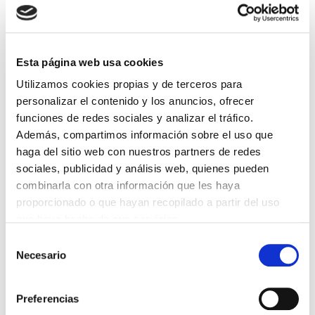
DESTACADAS
Esta página web usa cookies
SANIDAD CREA UN DIPLOMA OFICIAL PARA RECONOCER LA
LABOR DE LOS TUTORES DE RESIDENTES
Utilizamos cookies propias y de terceros para
06/08/2026
personalizar el contenido y los anuncios, ofrecer
funciones de redes sociales y analizar el tráfico.
LA ALIANZA MÉDICA POR LA SALUD PLANETARIA SE ADHIERE
AL PACTO DE ESTADO FRENTE A LA EMERGENCIA CLIMÁTICA
Además, compartimos información sobre el uso que
03/08/2026
haga del sitio web con nuestros partners de redes
PREMIOS DE LA REAL ACADEMIA DE MEDICINA DE GALICIA
sociales, publicidad y análisis web, quienes pueden
2026
combinarla con otra información que les haya
31/07/2026
proporcionado o que hayan recopilado a partir del uso
CARTA DEL PRESIDENTE DE MUTUAL MÉDICA SOBRE LA
que haya hecho de sus servicios.
REFORMA DE LAS MUTUALIDADES ALTERNATIVAS Y LA
PASARELA AL RETA
Selección
28/07/2026
Necesario
de
EL COLEGIO MÉDICO DE OURENSE CONVOCA EL I CERTAMEN
consentimiento
DE CASOS CLÍNICOS PARA MÉDICOS INTERNOS RESIDENTES
(MIR)
Preferencias
22/07/2026