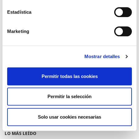
TRÁFICO SUPRIME LAS EXENCIONES MÉDICAS PARA EL USO
DEL CASCO Y DEL CINTURÓN DE SEGURIDAD
Estadística
13/07/2026
EL AUMENTO DE PRIMAS A MUFACE NO MEJORA LAS
CONDICIONES DE LOS MÉDICOS QUE ATIENDEN A
Marketing
MUTUALISTAS
09/07/2026
EL COLEGIO DE MÉDICOS DE OURENSE EXIGE MEDIDAS
URGENTES ANTE LA SITUACIÓN CRÍTICA DEL SERVICIO DE
Mostrar detalles
URGENCIAS DEL CHUO
09/07/2026
INFORME SOBRE LA CONSOLIDACIÓN DE GRADO A LAS/LOS
Permitir todas las cookies
COLEGIADAS/OS EN ACTIVO QUE HAN EJERCIDO O EJERCEN
PUESTOS DE JEFATURA / DIRECCIÓN / COORDINACIÓN
03/07/2026
Permitir la selección
DISPONIBLE LA GRABACIÓN DE LA JORNADA «SALUD,
SOSTENIBILIDAD Y SISTEMA SANITARIO: UN COMPROMISO
DE PAÍS»
22/06/2026
Solo usar cookies necesarias
LO MÁS LEÍDO