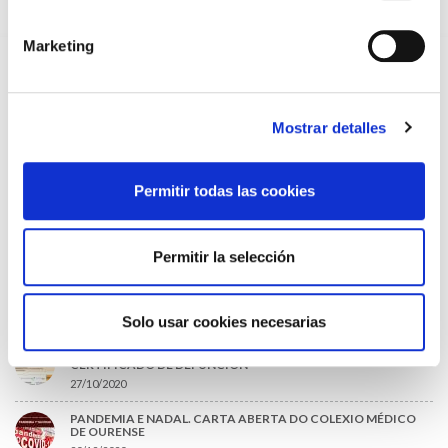
09/07/2026
Marketing
EL COLEGIO DE MÉDICOS DE OURENSE EXIGE MEDIDAS
URGENTES ANTE LA SITUACIÓN CRÍTICA DEL SERVICIO DE
URGENCIAS DEL CHUO
09/07/2026
Mostrar detalles
INFORME SOBRE LA CONSOLIDACIÓN DE GRADO A LAS/LOS
COLEGIADAS/OS EN ACTIVO QUE HAN EJERCIDO O EJERCEN
PUESTOS DE JEFATURA / DIRECCIÓN / COORDINACIÓN
03/07/2026
Permitir todas las cookies
DISPONIBLE LA GRABACIÓN DE LA JORNADA «SALUD,
SOSTENIBILIDAD Y SISTEMA SANITARIO: UN COMPROMISO
DE PAÍS»
Permitir la selección
22/06/2026
LO MÁS LEÍDO
Solo usar cookies necesarias
ACLARACIONES PARA LA CUMPLIMENTACIÓN DEL NUEVO
CERTIFICADO DE DEFUNCIÓN
27/10/2020
PANDEMIA E NADAL. CARTA ABERTA DO COLEXIO MÉDICO
DE OURENSE