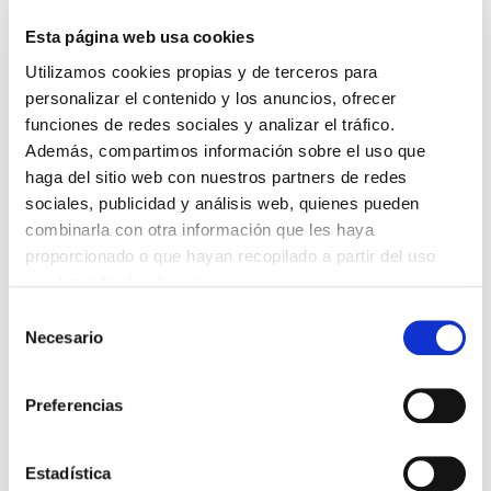
LABOR DE LOS TUTORES DE RESIDENTES
06/08/2026
Esta página web usa cookies
LA ALIANZA MÉDICA POR LA SALUD PLANETARIA SE ADHIERE
Utilizamos cookies propias y de terceros para
AL PACTO DE ESTADO FRENTE A LA EMERGENCIA CLIMÁTICA
personalizar el contenido y los anuncios, ofrecer
03/08/2026
funciones de redes sociales y analizar el tráfico.
PREMIOS DE LA REAL ACADEMIA DE MEDICINA DE GALICIA
Además, compartimos información sobre el uso que
2026
haga del sitio web con nuestros partners de redes
31/07/2026
sociales, publicidad y análisis web, quienes pueden
CARTA DEL PRESIDENTE DE MUTUAL MÉDICA SOBRE LA
REFORMA DE LAS MUTUALIDADES ALTERNATIVAS Y LA
combinarla con otra información que les haya
PASARELA AL RETA
proporcionado o que hayan recopilado a partir del uso
28/07/2026
que haya hecho de sus servicios.
EL COLEGIO MÉDICO DE OURENSE CONVOCA EL I CERTAMEN
Selección
DE CASOS CLÍNICOS PARA MÉDICOS INTERNOS RESIDENTES
(MIR)
Necesario
de
22/07/2026
consentimiento
TRÁFICO SUPRIME LAS EXENCIONES MÉDICAS PARA EL USO
DEL CASCO Y DEL CINTURÓN DE SEGURIDAD
Preferencias
13/07/2026
EL AUMENTO DE PRIMAS A MUFACE NO MEJORA LAS
Estadística
CONDICIONES DE LOS MÉDICOS QUE ATIENDEN A
MUTUALISTAS