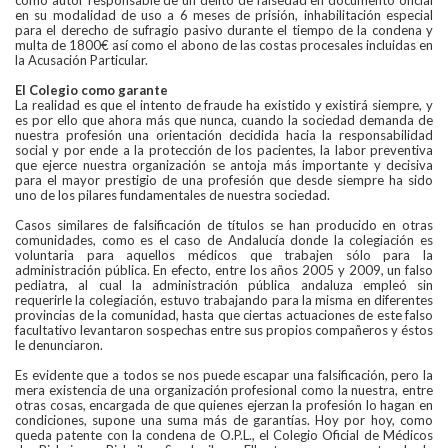
como autor responsable de un delito de falsedad en documento oficial
en su modalidad de uso a 6 meses de prisión, inhabilitación especial
para el derecho de sufragio pasivo durante el tiempo de la condena y
multa de 1800€ así como el abono de las costas procesales incluidas en
la Acusación Particular.
El Colegio como garante
La realidad es que el intento de fraude ha existido y existirá siempre, y
es por ello que ahora más que nunca, cuando la sociedad demanda de
nuestra profesión una orientación decidida hacia la responsabilidad
social y por ende a la protección de los pacientes, la labor preventiva
que ejerce nuestra organización se antoja más importante y decisiva
para el mayor prestigio de una profesión que desde siempre ha sido
uno de los pilares fundamentales de nuestra sociedad.
Casos similares de falsificación de títulos se han producido en otras
comunidades, como es el caso de Andalucía donde la colegiación es
voluntaria para aquellos médicos que trabajen sólo para la
administración pública. En efecto, entre los años 2005 y 2009, un falso
pediatra, al cual la administración pública andaluza empleó sin
requerirle la colegiación, estuvo trabajando para la misma en diferentes
provincias de la comunidad, hasta que ciertas actuaciones de este falso
facultativo levantaron sospechas entre sus propios compañeros y éstos
le denunciaron.
Es evidente que a todos se nos puede escapar una falsificación, pero la
mera existencia de una organización profesional como la nuestra, entre
otras cosas, encargada de que quienes ejerzan la profesión lo hagan en
condiciones, supone una suma más de garantías. Hoy por hoy, como
queda patente con la condena de O.P.L., el Colegio Oficial de Médicos