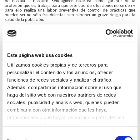
de Bizkaia – Bizkaiko Sendagileen Elkartea como garante de la
profesión que es, trabaja para que este tipo de situaciones no se den y
para ello realiza una labor preventiva de control de prácticas que
pueden ser no sólo fraudulentas sino suponer un grave riesgo para la
salud de la población.
Para más información T.94 435 47 00.
Arantza Duandikoetxea Responsable de Comunicación ICOMBi
www.icombi.org / colegio@icombi.org
Esta página web usa cookies
Utilizamos cookies propias y de terceros para
personalizar el contenido y los anuncios, ofrecer
funciones de redes sociales y analizar el tráfico.
Volver
Además, compartimos información sobre el uso que
Compartir en:
haga del sitio web con nuestros partners de redes
sociales, publicidad y análisis web, quienes pueden
HAZ UN COMENTARIO
combinarla con otra información que les haya
proporcionado o que hayan recopilado a partir del uso
que haya hecho de sus servicios.
Selección