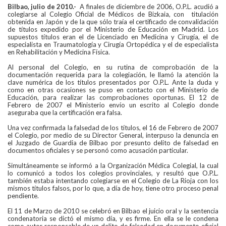
Bilbao, julio de 2010.-
A finales de diciembre de 2006, O.P.L. acudió a
colegiarse al Colegio Oficial de Médicos de Bizkaia, con titulación
obtenida en Japón y de la que sólo traía el certificado de convalidación
de títulos expedido por el Ministerio de Educación en Madrid. Los
supuestos títulos eran el de Licenciado en Medicina y Cirugía, el de
especialista en Traumatología y Cirugía Ortopédica y el de especialista
en Rehabilitación y Medicina Física.
Al personal del Colegio, en su rutina de comprobación de la
documentación requerida para la colegiación, le llamó la atención la
clave numérica de los títulos presentados por O.P.L. Ante la duda y
como en otras ocasiones se puso en contacto con el Ministerio de
Educación, para realizar las comprobaciones oportunas. El 12 de
Febrero de 2007 el Ministerio envío un escrito al Colegio donde
aseguraba que la certificación era falsa.
Una vez confirmada la falsedad de los títulos, el 16 de Febrero de 2007
el Colegio, por medio de su Director General, interpuso la denuncia en
el Juzgado de Guardia de Bilbao por presunto delito de falsedad en
documentos oficiales y se personó como acusación particular.
Simultáneamente se informó a la Organización Médica Colegial, la cual
lo comunicó a todos los colegios provinciales, y resultó que O.P.L.
también estaba intentando colegiarse en el Colegio de La Rioja con los
mismos títulos falsos, por lo que, a día de hoy, tiene otro proceso penal
pendiente.
El 11 de Marzo de 2010 se celebró en Bilbao el juicio oral y la sentencia
condenatoria se dictó el mismo día, y es firme. En ella se le condena