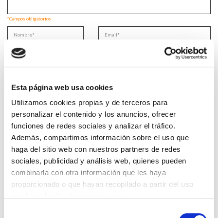
*Campos obligatorios
He leido y acepto la
Política de privacidad
*
Esta página web usa cookies
Utilizamos cookies propias y de terceros para
personalizar el contenido y los anuncios, ofrecer
DESTACADAS
funciones de redes sociales y analizar el tráfico.
Además, compartimos información sobre el uso que
SANIDAD CREA UN DIPLOMA OFICIAL PARA RECONOCER LA
LABOR DE LOS TUTORES DE RESIDENTES
haga del sitio web con nuestros partners de redes
06/08/2026
sociales, publicidad y análisis web, quienes pueden
LA ALIANZA MÉDICA POR LA SALUD PLANETARIA SE ADHIERE
combinarla con otra información que les haya
AL PACTO DE ESTADO FRENTE A LA EMERGENCIA CLIMÁTICA
proporcionado o que hayan recopilado a partir del uso
03/08/2026
que haya hecho de sus servicios.
PREMIOS DE LA REAL ACADEMIA DE MEDICINA DE GALICIA
2026
Selección