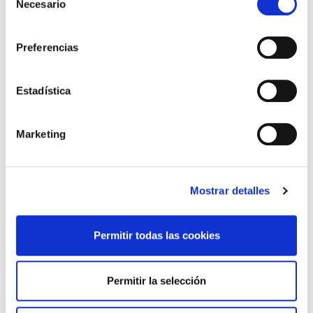
31/07/2026
Necesario
de
consentimiento
CARTA DEL PRESIDENTE DE MUTUAL MÉDICA SOBRE LA
REFORMA DE LAS MUTUALIDADES ALTERNATIVAS Y LA
PASARELA AL RETA
Preferencias
28/07/2026
EL COLEGIO MÉDICO DE OURENSE CONVOCA EL I CERTAMEN
Estadística
DE CASOS CLÍNICOS PARA MÉDICOS INTERNOS RESIDENTES
(MIR)
22/07/2026
Marketing
TRÁFICO SUPRIME LAS EXENCIONES MÉDICAS PARA EL USO
DEL CASCO Y DEL CINTURÓN DE SEGURIDAD
13/07/2026
EL AUMENTO DE PRIMAS A MUFACE NO MEJORA LAS
Mostrar detalles
CONDICIONES DE LOS MÉDICOS QUE ATIENDEN A
MUTUALISTAS
09/07/2026
Permitir todas las cookies
EL COLEGIO DE MÉDICOS DE OURENSE EXIGE MEDIDAS
URGENTES ANTE LA SITUACIÓN CRÍTICA DEL SERVICIO DE
URGENCIAS DEL CHUO
09/07/2026
Permitir la selección
INFORME SOBRE LA CONSOLIDACIÓN DE GRADO A LAS/LOS
COLEGIADAS/OS EN ACTIVO QUE HAN EJERCIDO O EJERCEN