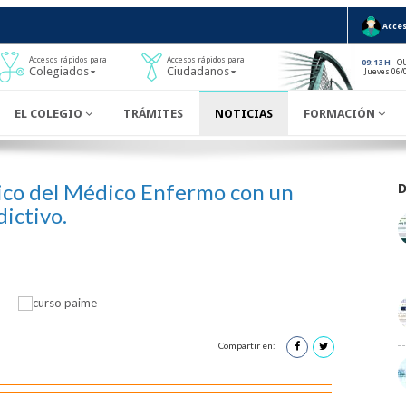
Acces
Accesos rápidos para
Accesos rápidos para
- O
09:13 H
Colegiados
Ciudadanos
Jueves 06/
EL COLEGIO
TRÁMITES
NOTICIAS
FORMACIÓN
ico del Médico Enfermo con un
dictivo.
Compartir en: