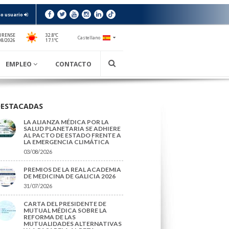
o usuario
URENSE
32.8ºC
Castellano
17.1ºC
08/2026
EMPLEO
CONTACTO
DESTACADAS
LA ALIANZA MÉDICA POR LA
SALUD PLANETARIA SE ADHIERE
AL PACTO DE ESTADO FRENTE A
LA EMERGENCIA CLIMÁTICA
03/08/2026
PREMIOS DE LA REAL ACADEMIA
DE MEDICINA DE GALICIA 2026
31/07/2026
CARTA DEL PRESIDENTE DE
MUTUAL MÉDICA SOBRE LA
REFORMA DE LAS
MUTUALIDADES ALTERNATIVAS