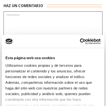
HAZ UN COMENTARIO
*Campos obligatorios
Esta página web usa cookies
Utilizamos cookies propias y de terceros para
He leido y acepto la
Política de privacidad
*
personalizar el contenido y los anuncios, ofrecer
funciones de redes sociales y analizar el tráfico.
Además, compartimos información sobre el uso que
haga del sitio web con nuestros partners de redes
DESTACADAS
sociales, publicidad y análisis web, quienes pueden
SANIDAD CREA UN DIPLOMA OFICIAL PARA RECONOCER LA
combinarla con otra información que les haya
LABOR DE LOS TUTORES DE RESIDENTES
proporcionado o que hayan recopilado a partir del uso
06/08/2026