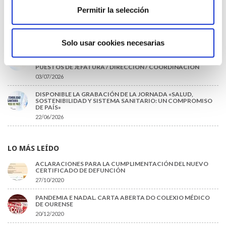
Permitir la selección
EL COLEGIO DE MÉDICOS DE OURENSE EXIGE MEDIDAS
URGENTES ANTE LA SITUACIÓN CRÍTICA DEL SERVICIO DE
URGENCIAS DEL CHUO
09/07/2026
Solo usar cookies necesarias
INFORME SOBRE LA CONSOLIDACIÓN DE GRADO A LAS/LOS
COLEGIADAS/OS EN ACTIVO QUE HAN EJERCIDO O EJERCEN
PUESTOS DE JEFATURA / DIRECCIÓN / COORDINACIÓN
03/07/2026
DISPONIBLE LA GRABACIÓN DE LA JORNADA «SALUD,
SOSTENIBILIDAD Y SISTEMA SANITARIO: UN COMPROMISO
DE PAÍS»
22/06/2026
LO MÁS LEÍDO
ACLARACIONES PARA LA CUMPLIMENTACIÓN DEL NUEVO
CERTIFICADO DE DEFUNCIÓN
27/10/2020
PANDEMIA E NADAL. CARTA ABERTA DO COLEXIO MÉDICO
DE OURENSE
20/12/2020