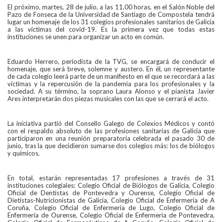
El próximo, martes, 28 de julio, a las 11,00 horas, en el Salón Noble del
Pazo de Fonseca de la Universidad de Santiago de Compostela tendrá
lugar un homenaje de los 31 colegios profesionales sanitarios de Galicia
a las víctimas del covid-19. Es la primera vez que todas estas
instituciones se unen para organizar un acto en común.
Eduardo Herrero, periodista de la TVG, se encargará de conducir el
homenaje, que será breve, solemne y austero. En él, un representante
de cada colegio leerá parte de un manifiesto en el que se recordará a las
víctimas y la repercusión de la pandemia para los profesionales y la
sociedad. A su término, la soprano Laura Alonso y el pianista Javier
Ares interpretarán dos piezas musicales con las que se cerrará el acto.
La iniciativa partió del Consello Galego de Colexios Médicos y contó
con el respaldo absoluto de las profesiones sanitarias de Galicia que
participaron en una reunión preparatoria celebrada el pasado 30 de
junio, tras la que decidieron sumarse dos colegios más: los de biólogos
y químicos.
En total, estarán representadas 17 profesiones a través de 31
instituciones colegiales: Colegio Oficial de Biólogos de Galicia, Colegio
Oficial de Dentistas de Pontevedra y Ourense, Colegio Oficial de
Dietistas-Nutricionistas de Galicia, Colegio Oficial de Enfermería de A
Coruña, Colegio Oficial de Enfermería de Lugo, Colegio Oficial de
Enfermería de Ourense, Colegio Oficial de Enfermería de Pontevedra,