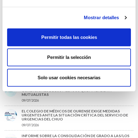
31/07/2026
CARTA DEL PRESIDENTE DE MUTUAL MÉDICA SOBRE LA
Mostrar detalles
REFORMA DE LAS MUTUALIDADES ALTERNATIVAS Y LA
PASARELA AL RETA
28/07/2026
Permitir todas las cookies
EL COLEGIO MÉDICO DE OURENSE CONVOCA EL I CERTAMEN
DE CASOS CLÍNICOS PARA MÉDICOS INTERNOS RESIDENTES
(MIR)
22/07/2026
Permitir la selección
TRÁFICO SUPRIME LAS EXENCIONES MÉDICAS PARA EL USO
DEL CASCO Y DEL CINTURÓN DE SEGURIDAD
13/07/2026
Solo usar cookies necesarias
EL AUMENTO DE PRIMAS A MUFACE NO MEJORA LAS
CONDICIONES DE LOS MÉDICOS QUE ATIENDEN A
MUTUALISTAS
09/07/2026
EL COLEGIO DE MÉDICOS DE OURENSE EXIGE MEDIDAS
URGENTES ANTE LA SITUACIÓN CRÍTICA DEL SERVICIO DE
URGENCIAS DEL CHUO
09/07/2026
INFORME SOBRE LA CONSOLIDACIÓN DE GRADO A LAS/LOS