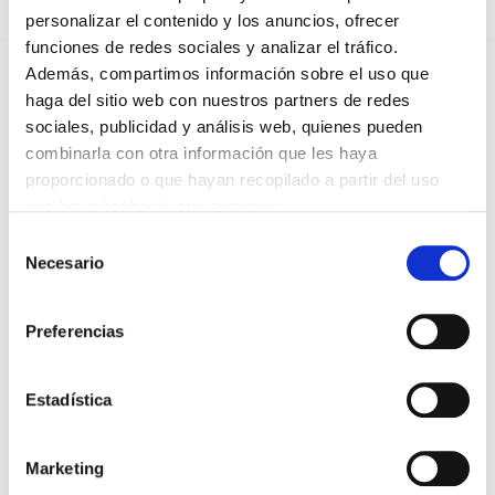
personalizar el contenido y los anuncios, ofrecer
funciones de redes sociales y analizar el tráfico.
*Campos obligatorios
Además, compartimos información sobre el uso que
haga del sitio web con nuestros partners de redes
sociales, publicidad y análisis web, quienes pueden
combinarla con otra información que les haya
proporcionado o que hayan recopilado a partir del uso
He leido y acepto la
Política de privacidad
*
que haya hecho de sus servicios.
Selección
Necesario
de
consentimiento
DESTACADAS
Preferencias
SANIDAD CREA UN DIPLOMA OFICIAL PARA RECONOCER LA
LABOR DE LOS TUTORES DE RESIDENTES
06/08/2026
Estadística
LA ALIANZA MÉDICA POR LA SALUD PLANETARIA SE ADHIERE
AL PACTO DE ESTADO FRENTE A LA EMERGENCIA CLIMÁTICA
03/08/2026
Marketing
PREMIOS DE LA REAL ACADEMIA DE MEDICINA DE GALICIA
2026