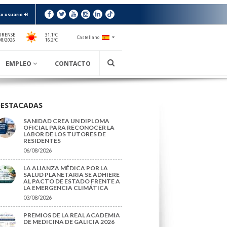
o usuario
URENSE
31.1ºC
Castellano
16.2ºC
08/2026
EMPLEO
CONTACTO
DESTACADAS
SANIDAD CREA UN DIPLOMA
OFICIAL PARA RECONOCER LA
LABOR DE LOS TUTORES DE
RESIDENTES
06/08/2026
LA ALIANZA MÉDICA POR LA
SALUD PLANETARIA SE ADHIERE
AL PACTO DE ESTADO FRENTE A
LA EMERGENCIA CLIMÁTICA
03/08/2026
PREMIOS DE LA REAL ACADEMIA
DE MEDICINA DE GALICIA 2026