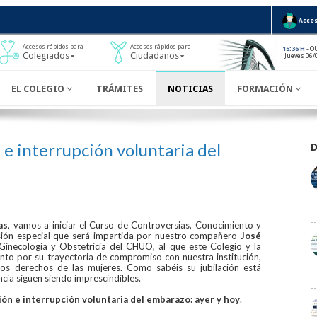
Acces
Accesos rápidos para
Accesos rápidos para
- O
15:36 H
Colegiados
Ciudadanos
Jueves 06/
EL COLEGIO
TRÁMITES
NOTICIAS
FORMACIÓN
e interrupción voluntaria del
as
, vamos a iniciar el Curso de Controversias, Conocimiento y
ión especial que será impartida por nuestro compañero
José
 Ginecología y Obstetricia del CHUO, al que este Colegio y la
to por su trayectoria de compromiso con nuestra institución,
los derechos de las mujeres. Como sabéis su jubilación está
cia siguen siendo imprescindibles.
ón e interrupción voluntaria del embarazo: ayer y hoy
.