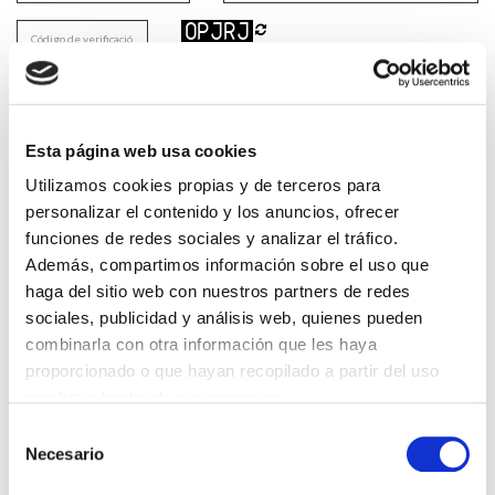
He leido y acepto la
Política de privacidad
*
Esta página web usa cookies
DESTACADAS
Utilizamos cookies propias y de terceros para
personalizar el contenido y los anuncios, ofrecer
SANIDAD CREA UN DIPLOMA OFICIAL PARA RECONOCER LA
LABOR DE LOS TUTORES DE RESIDENTES
funciones de redes sociales y analizar el tráfico.
06/08/2026
Además, compartimos información sobre el uso que
haga del sitio web con nuestros partners de redes
LA ALIANZA MÉDICA POR LA SALUD PLANETARIA SE ADHIERE
AL PACTO DE ESTADO FRENTE A LA EMERGENCIA CLIMÁTICA
sociales, publicidad y análisis web, quienes pueden
03/08/2026
combinarla con otra información que les haya
PREMIOS DE LA REAL ACADEMIA DE MEDICINA DE GALICIA
proporcionado o que hayan recopilado a partir del uso
2026
que haya hecho de sus servicios.
31/07/2026
Selección
CARTA DEL PRESIDENTE DE MUTUAL MÉDICA SOBRE LA
Necesario
REFORMA DE LAS MUTUALIDADES ALTERNATIVAS Y LA
de
PASARELA AL RETA
consentimiento
28/07/2026