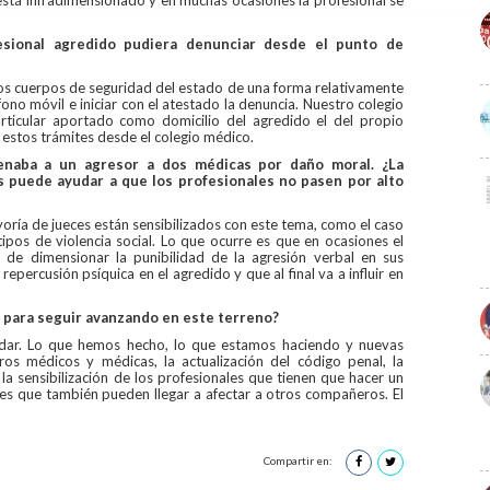
esional agredido pudiera denunciar desde el punto de
 los cuerpos de seguridad del estado de una forma relativamente
fono móvil e iniciar con el atestado la denuncia. Nuestro colegio
ticular aportado como domicilio del agredido el del propio
ar estos trámites desde el colegio médico.
naba a un agresor a dos médicas por daño moral. ¿La
s puede ayudar a que los profesionales no pasen por alto
ría de jueces están sensibilizados con este tema, como el caso
ipos de violencia social. Lo que ocurre es que en ocasiones el
 de dimensionar la punibilidad de la agresión verbal en sus
repercusión psíquica en el agredido y que al final va a influir en
o para seguir avanzando en este terreno?
ar. Lo que hemos hecho, lo que estamos haciendo y nuevas
ros médicos y médicas, la actualización del código penal, la
a sensibilización de los profesionales que tienen que hacer un
ones que también pueden llegar a afectar a otros compañeros. El
Compartir en: