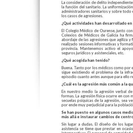
La consideración de delito independient
la función del sanitario. La uniformizació
administradores sanitarios y sobre todo
los casos de agresiones.
¿Qué actividades han desarrollado en
El Colegio Médico de Ourense, junto con
Colexios de Médicos de Galicia ha fir
abordaje de las agresiones que agiliza y 
realizado sesiones informativas y formativ
provincia. Mantenemos activo el apoyo
seguros jurídicos y asistenciales, etc.
¿Qué acogida han tenido?
Buena. Tanto por los médicos como por el
sigue existiendo el problema de la infr
episodio cuanto antes aunque para ello re
¿Cuál es la agresión más común a la qu
En nuestro medio la agresión verbal de 
formas. La agresión física ocurre en con 
secuelas psíquicas de la agresión, sea ve
por ende muy perjudicial para la població
Se han puesto en algunos casos medid
más allá e instaurar cambios de centr
Sin lugar a dudas. El diseño de los lug
asistencia se tiene que prestar en ocasio
intempestivas. El personal de seguridad 