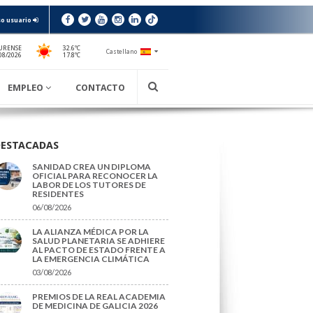
o usuario
URENSE
32.6ºC
Castellano
17.8ºC
08/2026
EMPLEO
CONTACTO
DESTACADAS
SANIDAD CREA UN DIPLOMA
OFICIAL PARA RECONOCER LA
LABOR DE LOS TUTORES DE
RESIDENTES
06/08/2026
LA ALIANZA MÉDICA POR LA
SALUD PLANETARIA SE ADHIERE
AL PACTO DE ESTADO FRENTE A
LA EMERGENCIA CLIMÁTICA
03/08/2026
PREMIOS DE LA REAL ACADEMIA
DE MEDICINA DE GALICIA 2026