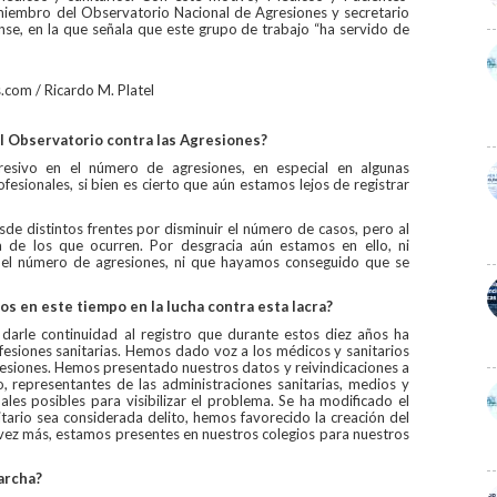
miembro del Observatorio Nacional de Agresiones y secretario
se, en la que señala que este grupo de trabajo “ha servido de
com / Ricardo M. Platel
l Observatorio contra las Agresiones?
esivo en el número de agresiones, en especial en algunas
sionales, si bien es cierto que aún estamos lejos de registrar
.
e distintos frentes por disminuir el número de casos, pero al
a de los que ocurren. Por desgracia aún estamos en ello, ni
el número de agresiones, ni que hayamos conseguido que se
os en este tiempo en la lucha contra esta lacra?
 darle continuidad al registro que durante estos diez años ha
fesiones sanitarias. Hemos dado voz a los médicos y sanitarios
resiones. Hemos presentado nuestros datos y reivindicaciones a
o, representantes de las administraciones sanitarias, medios y
les posibles para visibilizar el problema. Se ha modificado el
itario sea considerada delito, hemos favorecido la creación del
a vez más, estamos presentes en nuestros colegios para nuestros
archa?