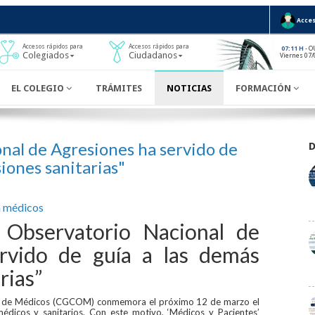
Acces
Accesos rápidos para
Accesos rápidos para
- O
07:11 H
Colegiados
Ciudadanos
Viernes 07/
EL COLEGIO
TRÁMITES
NOTICIAS
FORMACIÓN
nal de Agresiones ha servido de
iones sanitarias"
a médicos
 Observatorio Nacional de
rvido de guía a las demás
rias”
les de Médicos (CGCOM) conmemora el próximo 12 de marzo el
édicos y sanitarios. Con este motivo, ‘Médicos y Pacientes’