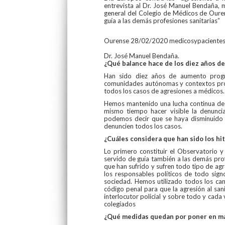
entrevista al Dr. José Manuel Bendaña, 
general del Colegio de Médicos de Ouren
guía a las demás profesiones sanitarias”
Ourense 28/02/2020
medicosypacientes.
Dr. José Manuel Bendaña.
¿Qué balance hace de los diez años de
Han sido diez años de aumento progr
comunidades autónomas y contextos profe
todos los casos de agresiones a médicos
Hemos mantenido una lucha continua desd
mismo tiempo hacer visible la denunci
podemos decir que se haya disminuido 
denuncien todos los casos.
¿Cuáles considera que han sido los hit
Lo primero constituir el Observatorio y
servido de guía también a las demás pro
que han sufrido y sufren todo tipo de ag
los responsables políticos de todo sign
sociedad. Hemos utilizado todos los cana
código penal para que la agresión al san
interlocutor policial y sobre todo y cad
colegiados
¿Qué medidas quedan por poner en m