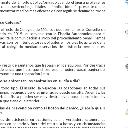
emente del ámbito público/privado cuando el bien a proteger es
n de las sentencias judiciales, la implicación más presente de los
 encontrar medios más eficaces de conseguir se denuncien todos
 su Colegio?
 el resto de Colegios de Médicos que formamos el Consello de
mado en 2019 un convenio con la Fiscalía Autonómica para el
facilita la comunicación e inicio del procedimiento penal. Hemos
as con los interlocutores policiales en los tres hospitales de la
 al colegiado mediante servicios de asistencia permanentes,
 resto de sanitarios que trabajan en los equipos. Por desgracia
adenuncia que hace que el profesional quiera pasar página del
nuncie a una reparación justa.
e se enfrentan los sanitarios en su día a día?
todo tipo. El insulto, la vejación las coacciones en todas sus
menos frecuencia pero su intensidad puede ser alta. Además, las
rbal o física pueden ser muy destructivas para el profesional y
L
n que tiene que atender.
as de prevención como el botón del pánico, ¿Habría que ir
o?
ares de asistencia, en ocasiones es una verdadera ratonera. La
nes en solitario y fuera del centro, a horas y en circunstancias
está infradimensionado y en muchas ocasiones la profesional se