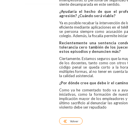
siente desamparada en este sentido.
¿Ayudaría el hecho de que el prof
agresión? ¿Cuándo será viable?
Ya es posible recabar la intervención de
eficiente mediante aplicaciones en el telé
se persona siempre como acusación par
colegio. Además, la fiscalía permite inici
Recientemente una sentencia conde
tolerancia cero también de los juece
estos episodios y denuncien más?
Ciertamente. Estamos seguros que la mayo
de los docentes, tanto como con otros t
código penal se queda corto a la hora
múltiples formas, al no tener en cuenta la 
la calidad asistencial.
¿Por dónde cree que debe ir el camin
Como ya he comentado todo va a ayud
iniciativas, como la formación de nuest
implicación mayor de los empleadores y l
último sacrificio al denunciar las agresi
violento debe ser repudiado
Volver