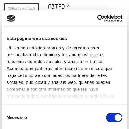
He leido y acepto la
Política de privacidad
*
Esta página web usa cookies
DESTACADAS
Utilizamos cookies propias y de terceros para
personalizar el contenido y los anuncios, ofrecer
SANIDAD CREA UN DIPLOMA OFICIAL PARA RECONOCER LA
LABOR DE LOS TUTORES DE RESIDENTES
funciones de redes sociales y analizar el tráfico.
06/08/2026
Además, compartimos información sobre el uso que
LA ALIANZA MÉDICA POR LA SALUD PLANETARIA SE ADHIERE
haga del sitio web con nuestros partners de redes
AL PACTO DE ESTADO FRENTE A LA EMERGENCIA CLIMÁTICA
sociales, publicidad y análisis web, quienes pueden
03/08/2026
combinarla con otra información que les haya
PREMIOS DE LA REAL ACADEMIA DE MEDICINA DE GALICIA
proporcionado o que hayan recopilado a partir del uso
2026
que haya hecho de sus servicios.
31/07/2026
Selección
CARTA DEL PRESIDENTE DE MUTUAL MÉDICA SOBRE LA
Necesario
REFORMA DE LAS MUTUALIDADES ALTERNATIVAS Y LA
de
PASARELA AL RETA
consentimiento
28/07/2026