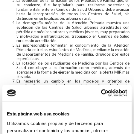
La evolución de la formación de los Médicos de Familia que, en
su comienzo, fue hospitalaria para realizarse posterior y
fundamentalmente en Centros de Salud Urbanos, debe avanzar
hacia la incorporación de todos los Centros de Salud, sin
distinción en su localización, urbana o rural.
La demografía médica de la Atención Primaria muestra una
evolución de los Centros de Salud urbanos acreditados con
pérdida de médicos tutores y médicos jóvenes, muy preparados
y motivados e infrautilizados, trabajando en Centros de Salud
rurales sin acreditación.
Es imprescindible fomentar el conocimiento de la Atención
Primaria entre los estudiantes de Medicina, mediante la creación
de Departamentos de Medicina de Familia, dirigidos por estos
especialistas.
La rotación de los estudiantes de Medicina por los Centros de
Salud contribuye a su formación como médicos, además de
acercarse a la forma de ejercer la medicina con la oferta MIR más
elevada.
Es necesario un cambio en los modelos y criterios de
acreditación que permitan fomentar la formación en Centros de
Salud rurales.
Es fundamental la incentivación de los tutores que incluya un
reconocimiento explícito de la acción tutorial en aspectos
documentales, asistenciales, formativos, académicos y
retributivos.
Es preciso el compromiso de los responsables políticos para
Esta página web usa cookies
resolver el déficit económico y deficiencias organizativas de la
Atención Primaria Rural.
Utilizamos cookies propias y de terceros para
El Ministerio de Sanidad, Consumo y Bienestar Social debe
personalizar el contenido y los anuncios, ofrecer
asumir el liderazgo y la coordinación de las diferentes CCAA