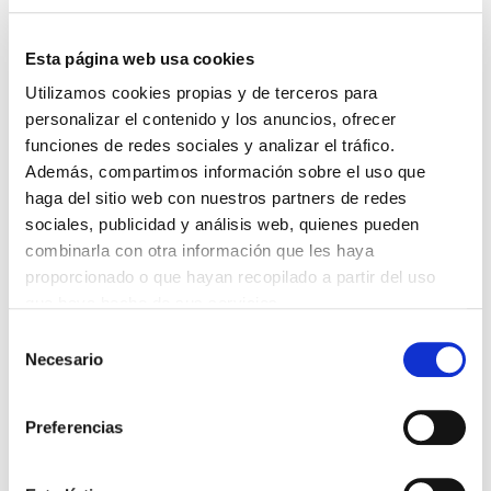
DESTACADAS
SANIDAD CREA UN DIPLOMA OFICIAL PARA RECONOCER LA
LABOR DE LOS TUTORES DE RESIDENTES
Esta página web usa cookies
06/08/2026
Utilizamos cookies propias y de terceros para
LA ALIANZA MÉDICA POR LA SALUD PLANETARIA SE ADHIERE
personalizar el contenido y los anuncios, ofrecer
AL PACTO DE ESTADO FRENTE A LA EMERGENCIA CLIMÁTICA
funciones de redes sociales y analizar el tráfico.
03/08/2026
Además, compartimos información sobre el uso que
PREMIOS DE LA REAL ACADEMIA DE MEDICINA DE GALICIA
2026
haga del sitio web con nuestros partners de redes
31/07/2026
sociales, publicidad y análisis web, quienes pueden
combinarla con otra información que les haya
CARTA DEL PRESIDENTE DE MUTUAL MÉDICA SOBRE LA
REFORMA DE LAS MUTUALIDADES ALTERNATIVAS Y LA
proporcionado o que hayan recopilado a partir del uso
PASARELA AL RETA
que haya hecho de sus servicios.
28/07/2026
Selección
EL COLEGIO MÉDICO DE OURENSE CONVOCA EL I CERTAMEN
Necesario
DE CASOS CLÍNICOS PARA MÉDICOS INTERNOS RESIDENTES
de
(MIR)
consentimiento
22/07/2026
Preferencias
TRÁFICO SUPRIME LAS EXENCIONES MÉDICAS PARA EL USO
DEL CASCO Y DEL CINTURÓN DE SEGURIDAD
13/07/2026