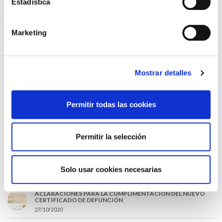
Estadística
EL AUMENTO DE PRIMAS A MUFACE NO MEJORA LAS
CONDICIONES DE LOS MÉDICOS QUE ATIENDEN A
MUTUALISTAS
09/07/2026
Marketing
EL COLEGIO DE MÉDICOS DE OURENSE EXIGE MEDIDAS
URGENTES ANTE LA SITUACIÓN CRÍTICA DEL SERVICIO DE
URGENCIAS DEL CHUO
09/07/2026
Mostrar detalles
INFORME SOBRE LA CONSOLIDACIÓN DE GRADO A LAS/LOS
COLEGIADAS/OS EN ACTIVO QUE HAN EJERCIDO O EJERCEN
PUESTOS DE JEFATURA / DIRECCIÓN / COORDINACIÓN
Permitir todas las cookies
03/07/2026
DISPONIBLE LA GRABACIÓN DE LA JORNADA «SALUD,
SOSTENIBILIDAD Y SISTEMA SANITARIO: UN COMPROMISO
Permitir la selección
DE PAÍS»
22/06/2026
Solo usar cookies necesarias
LO MÁS LEÍDO
ACLARACIONES PARA LA CUMPLIMENTACIÓN DEL NUEVO
CERTIFICADO DE DEFUNCIÓN
27/10/2020