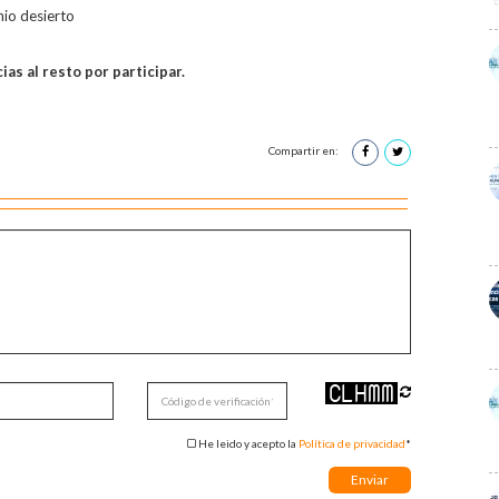
mio desierto
as al resto por participar.
Compartir en:
He leido y acepto la
Política de privacidad
*