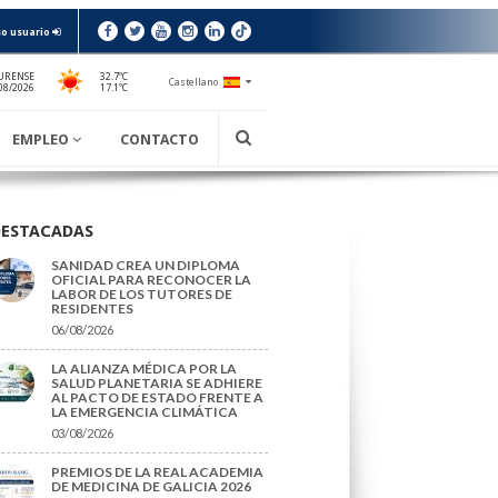
o usuario
URENSE
32.7ºC
Castellano
17.1ºC
08/2026
EMPLEO
CONTACTO
DESTACADAS
SANIDAD CREA UN DIPLOMA
OFICIAL PARA RECONOCER LA
LABOR DE LOS TUTORES DE
RESIDENTES
06/08/2026
LA ALIANZA MÉDICA POR LA
SALUD PLANETARIA SE ADHIERE
AL PACTO DE ESTADO FRENTE A
LA EMERGENCIA CLIMÁTICA
03/08/2026
PREMIOS DE LA REAL ACADEMIA
DE MEDICINA DE GALICIA 2026