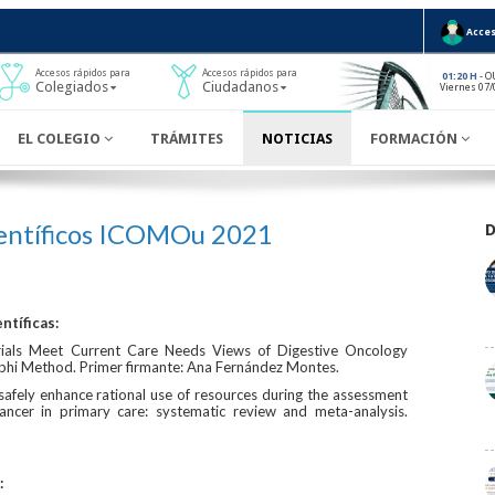
Acces
Accesos rápidos para
Accesos rápidos para
- O
01:20 H
Colegiados
Ciudadanos
Viernes 07/
EL COLEGIO
TRÁMITES
NOTICIAS
FORMACIÓN
entíficos ICOMOu 2021
ntíficas:
Trials Meet Current Care Needs Views of Digestive Oncology
Delphi Method. Primer firmante: Ana Fernández Montes.
safely enhance rational use of resources during the assessment
ancer in primary care: systematic review and meta-analysis.
: