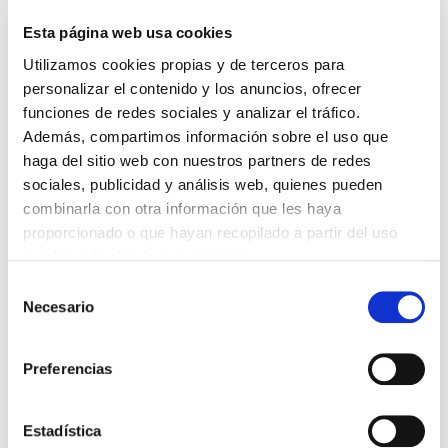
LABOR DE LOS TUTORES DE RESIDENTES
06/08/2026
Esta página web usa cookies
LA ALIANZA MÉDICA POR LA SALUD PLANETARIA SE ADHIERE
Utilizamos cookies propias y de terceros para
AL PACTO DE ESTADO FRENTE A LA EMERGENCIA CLIMÁTICA
personalizar el contenido y los anuncios, ofrecer
03/08/2026
funciones de redes sociales y analizar el tráfico.
PREMIOS DE LA REAL ACADEMIA DE MEDICINA DE GALICIA
Además, compartimos información sobre el uso que
2026
31/07/2026
haga del sitio web con nuestros partners de redes
sociales, publicidad y análisis web, quienes pueden
CARTA DEL PRESIDENTE DE MUTUAL MÉDICA SOBRE LA
REFORMA DE LAS MUTUALIDADES ALTERNATIVAS Y LA
combinarla con otra información que les haya
PASARELA AL RETA
proporcionado o que hayan recopilado a partir del uso
28/07/2026
que haya hecho de sus servicios.
EL COLEGIO MÉDICO DE OURENSE CONVOCA EL I CERTAMEN
DE CASOS CLÍNICOS PARA MÉDICOS INTERNOS RESIDENTES
Selección
(MIR)
Necesario
de
22/07/2026
consentimiento
TRÁFICO SUPRIME LAS EXENCIONES MÉDICAS PARA EL USO
DEL CASCO Y DEL CINTURÓN DE SEGURIDAD
Preferencias
13/07/2026
EL AUMENTO DE PRIMAS A MUFACE NO MEJORA LAS
Estadística
CONDICIONES DE LOS MÉDICOS QUE ATIENDEN A
MUTUALISTAS