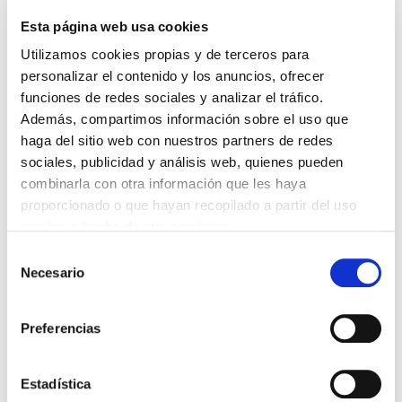
06/08/2026
Esta página web usa cookies
LA ALIANZA MÉDICA POR LA SALUD PLANETARIA SE ADHIERE
Utilizamos cookies propias y de terceros para
AL PACTO DE ESTADO FRENTE A LA EMERGENCIA CLIMÁTICA
personalizar el contenido y los anuncios, ofrecer
03/08/2026
funciones de redes sociales y analizar el tráfico.
PREMIOS DE LA REAL ACADEMIA DE MEDICINA DE GALICIA
2026
Además, compartimos información sobre el uso que
31/07/2026
haga del sitio web con nuestros partners de redes
sociales, publicidad y análisis web, quienes pueden
CARTA DEL PRESIDENTE DE MUTUAL MÉDICA SOBRE LA
REFORMA DE LAS MUTUALIDADES ALTERNATIVAS Y LA
combinarla con otra información que les haya
PASARELA AL RETA
proporcionado o que hayan recopilado a partir del uso
28/07/2026
que haya hecho de sus servicios.
EL COLEGIO MÉDICO DE OURENSE CONVOCA EL I CERTAMEN
DE CASOS CLÍNICOS PARA MÉDICOS INTERNOS RESIDENTES
Selección
(MIR)
Necesario
de
22/07/2026
consentimiento
TRÁFICO SUPRIME LAS EXENCIONES MÉDICAS PARA EL USO
DEL CASCO Y DEL CINTURÓN DE SEGURIDAD
Preferencias
13/07/2026
EL AUMENTO DE PRIMAS A MUFACE NO MEJORA LAS
CONDICIONES DE LOS MÉDICOS QUE ATIENDEN A
Estadística
MUTUALISTAS