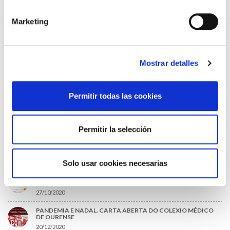
09/07/2026
Marketing
EL COLEGIO DE MÉDICOS DE OURENSE EXIGE MEDIDAS
URGENTES ANTE LA SITUACIÓN CRÍTICA DEL SERVICIO DE
URGENCIAS DEL CHUO
09/07/2026
Mostrar detalles
INFORME SOBRE LA CONSOLIDACIÓN DE GRADO A LAS/LOS
COLEGIADAS/OS EN ACTIVO QUE HAN EJERCIDO O EJERCEN
PUESTOS DE JEFATURA / DIRECCIÓN / COORDINACIÓN
03/07/2026
Permitir todas las cookies
DISPONIBLE LA GRABACIÓN DE LA JORNADA «SALUD,
SOSTENIBILIDAD Y SISTEMA SANITARIO: UN COMPROMISO
DE PAÍS»
22/06/2026
Permitir la selección
LO MÁS LEÍDO
Solo usar cookies necesarias
ACLARACIONES PARA LA CUMPLIMENTACIÓN DEL NUEVO
CERTIFICADO DE DEFUNCIÓN
27/10/2020
PANDEMIA E NADAL. CARTA ABERTA DO COLEXIO MÉDICO
DE OURENSE
20/12/2020