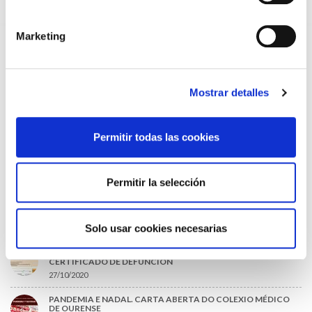
MUTUALISTAS
09/07/2026
Marketing
EL COLEGIO DE MÉDICOS DE OURENSE EXIGE MEDIDAS
URGENTES ANTE LA SITUACIÓN CRÍTICA DEL SERVICIO DE
URGENCIAS DEL CHUO
09/07/2026
Mostrar detalles
INFORME SOBRE LA CONSOLIDACIÓN DE GRADO A LAS/LOS
COLEGIADAS/OS EN ACTIVO QUE HAN EJERCIDO O EJERCEN
PUESTOS DE JEFATURA / DIRECCIÓN / COORDINACIÓN
03/07/2026
Permitir todas las cookies
DISPONIBLE LA GRABACIÓN DE LA JORNADA «SALUD,
SOSTENIBILIDAD Y SISTEMA SANITARIO: UN COMPROMISO
DE PAÍS»
Permitir la selección
22/06/2026
Solo usar cookies necesarias
LO MÁS LEÍDO
ACLARACIONES PARA LA CUMPLIMENTACIÓN DEL NUEVO
CERTIFICADO DE DEFUNCIÓN
27/10/2020
PANDEMIA E NADAL. CARTA ABERTA DO COLEXIO MÉDICO
DE OURENSE