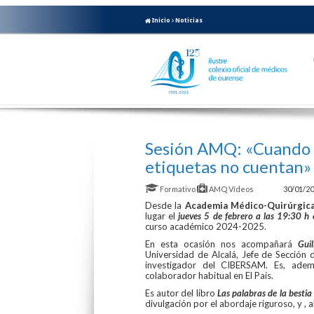
Inicio
Noticias
Sesión AMQ: «Cuando la
etiquetas no cuentan»
Formativo
AMQ
Vídeos
30/01/2
Desde la
Academia Médico-Quirúrgic
lugar el
jueves 5 de febrero a las 19:30 h 
curso académico 2024-2025.
En esta ocasión nos acompañará
Gui
Universidad de Alcalá, Jefe de Sección d
investigador del CIBERSAM. Es, adem
colaborador habitual en El País.
Es autor del libro
Las palabras de la besti
divulgación por el abordaje riguroso, y 