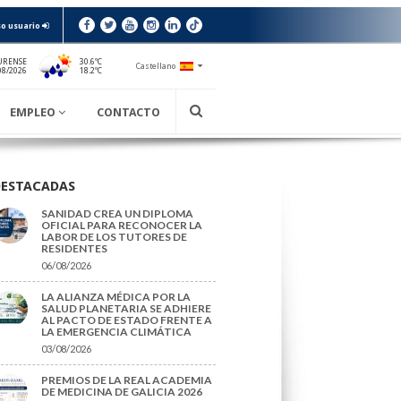
o usuario
URENSE
30.6ºC
Castellano
18.2ºC
08/2026
EMPLEO
CONTACTO
DESTACADAS
SANIDAD CREA UN DIPLOMA
OFICIAL PARA RECONOCER LA
LABOR DE LOS TUTORES DE
RESIDENTES
06/08/2026
LA ALIANZA MÉDICA POR LA
SALUD PLANETARIA SE ADHIERE
AL PACTO DE ESTADO FRENTE A
LA EMERGENCIA CLIMÁTICA
03/08/2026
PREMIOS DE LA REAL ACADEMIA
DE MEDICINA DE GALICIA 2026