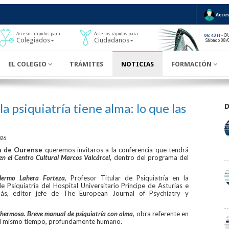
Acces
Accesos rápidos para
Accesos rápidos para
- O
06:43 H
Colegiados
Ciudadanos
Sábado 08/
EL COLEGIO
TRÁMITES
NOTICIAS
FORMACIÓN
 psiquiatría tiene alma: lo que las
026
a de Ourense
queremos invitaros a la conferencia que tendrá
en el Centro Cultural Marcos Valcárcel,
dentro del programa del
llermo Lahera Forteza
, Profesor Titular de Psiquiatría en la
e Psiquiatría del Hospital Universitario Príncipe de Asturias e
ás, editor jefe de The European Journal of Psychiatry y
a hermosa. Breve manual de psiquiatría con alma
, obra referente en
, al mismo tiempo, profundamente humano.