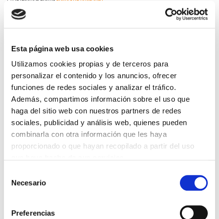
DESTACADAS
Esta página web usa cookies
SANIDAD CREA UN DIPLOMA OFICIAL PARA RECONOCER LA
Utilizamos cookies propias y de terceros para
LABOR DE LOS TUTORES DE RESIDENTES
personalizar el contenido y los anuncios, ofrecer
06/08/2026
funciones de redes sociales y analizar el tráfico.
LA ALIANZA MÉDICA POR LA SALUD PLANETARIA SE ADHIERE
Además, compartimos información sobre el uso que
AL PACTO DE ESTADO FRENTE A LA EMERGENCIA CLIMÁTICA
03/08/2026
haga del sitio web con nuestros partners de redes
sociales, publicidad y análisis web, quienes pueden
PREMIOS DE LA REAL ACADEMIA DE MEDICINA DE GALICIA
2026
combinarla con otra información que les haya
31/07/2026
proporcionado o que hayan recopilado a partir del uso
que haya hecho de sus servicios.
CARTA DEL PRESIDENTE DE MUTUAL MÉDICA SOBRE LA
REFORMA DE LAS MUTUALIDADES ALTERNATIVAS Y LA
PASARELA AL RETA
Selección
28/07/2026
Necesario
de
consentimiento
EL COLEGIO MÉDICO DE OURENSE CONVOCA EL I CERTAMEN
DE CASOS CLÍNICOS PARA MÉDICOS INTERNOS RESIDENTES
(MIR)
Preferencias