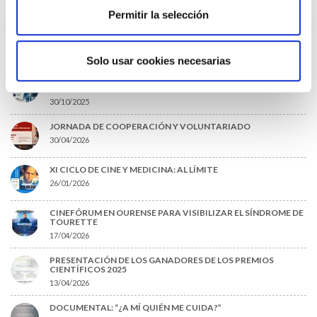
04/05/2026
Permitir la selección
SESIÓN AMQ: “¿ENVEJECES O REJUVENECES? LONGEVIDAD Y
MICROBIÓMICA: CLICKBAITS O CIENCIA APLICADA
30/04/2026
Solo usar cookies necesarias
TRANSFORMAR LA SANIDAD PÚBLICA: ¿ES POSIBLE EL
CAMBIO?
30/10/2025
JORNADA DE COOPERACIÓN Y VOLUNTARIADO
30/04/2026
XI CICLO DE CINE Y MEDICINA: AL LÍMITE
26/01/2026
CINEFÓRUM EN OURENSE PARA VISIBILIZAR EL SÍNDROME DE
TOURETTE
17/04/2026
PRESENTACIÓN DE LOS GANADORES DE LOS PREMIOS
CIENTÍFICOS 2025
13/04/2026
DOCUMENTAL: “¿A MÍ QUIÉN ME CUIDA?”