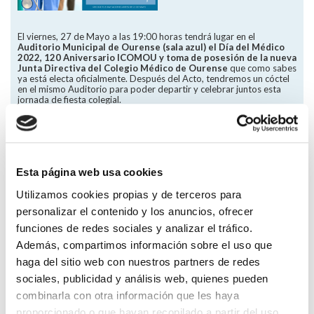
El viernes, 27 de Mayo a las 19:00 horas tendrá lugar en el
Auditorio Municipal de Ourense (sala azul) el Día del Médico
2022, 120 Aniversario ICOMOU y toma de posesión de la nueva
Junta Directiva del Colegio Médico de Ourense
que como sabes
ya está electa oficialmente. Después del Acto, tendremos un cóctel
en el mismo Auditorio para poder departir y celebrar juntos esta
jornada de fiesta colegial.
Agradeceríamos mucho tu presencia en este Acto tan importante
para nosotros, después de 2 años en los que la pandemia nos
impidió celebrar el Día del Médico y el 120 Aniversario. Para ello es
necesario que r
eserves tu entrada y, en su caso, antes del lunes
23 de Mayo.
Esta página web usa cookies
Utilizamos cookies propias y de terceros para
personalizar el contenido y los anuncios, ofrecer
funciones de redes sociales y analizar el tráfico.
Voltar
Además, compartimos información sobre el uso que
Compartir en:
haga del sitio web con nuestros partners de redes
sociales, publicidad y análisis web, quienes pueden
combinarla con otra información que les haya
FORMACIÓN
proporcionado o que hayan recopilado a partir del uso