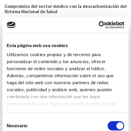
Compromiso del sector médico con la descarbonización del
Sistema Nacional de Salud
Este documento fue impulsado inicialmente por el CGCOM, el
Colegio Oficial de Médicos de Las Palmas y por un grupo de
SCM. La adhesión y reforma del proyecto inicial implica el aval
de la gran mayoría de los médicos españoles.
Esta página web usa cookies
Aunque el destinatario final de las acciones promovidas en este
documento es el mismo, el médico, el CGCOM se dirige al
Utilizamos cookies propias y de terceros para
conjunto de médicos españoles mientras que las SCM
personalizar el contenido y los anuncios, ofrecer
promueven la lucha contra el cambio climático desde la óptica
de cada especialidad médica.
funciones de redes sociales y analizar el tráfico.
Además, compartimos información sobre el uso que
Accede al espacio del Grupo de Trabajo a través de este enlace:
haga del sitio web con nuestros partners de redes
Grupo de trabajo Salud y Cambio Climático del CGCOM
sociales, publicidad y análisis web, quienes pueden
combinarla con otra información que les haya
proporcionado o que hayan recopilado a partir del uso
Noticias relacionadas
Vídeo Seminario: Alianza Médica
que haya hecho de sus servicios.
contra el Cambio Climático. Impacto de los inhaladores en la
huella de carbono.
Selección
Necesario
de