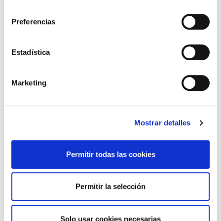
consentimiento
Descargar 2--edicio%CC%81n-clima-salud-es-pliegos.pdf
Preferencias
Compartir en:
Estadística
O COLEXIO
elcolegio-120-contigo
Marketing
Xunta Directiva
Galería de fotos
Canal formativo
Mostrar detalles
Ligazóns de interese
Premios
Permitir todas las cookies
Acordos e Convenios
Revista Auriensis
Permitir la selección
Estatutos ICOMOu
Solicita tu receta médica privada
Comisiones
Solo usar cookies necesarias