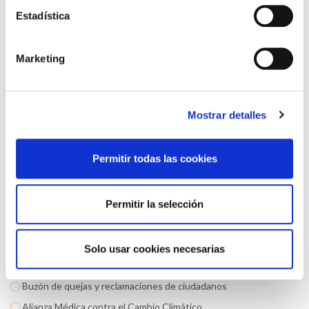
Premios
Estadística
Acordos e Convenios
Revista Auriensis
Marketing
Estatutos ICOMOu
Solicita tu receta médica privada
Comisiones
Mostrar detalles
Asesoría Jurídica
Reserva de salas colegiales
Permitir todas las cookies
Comité de Ética y Deontología del ICOMOU
Observatorio de agresiones
Permitir la selección
Memoria Anual
Normas de Colegiación
Portal do Xubilado - Senior
Solo usar cookies necesarias
Canal ético
Buzón de quejas y reclamaciones de ciudadanos
Alianza Médica contra el Cambio Climático