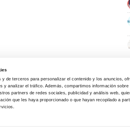
ies
 y de terceros para personalizar el contenido y los anuncios, of
s y analizar el tráfico. Además, compartimos información sobre
stros partners de redes sociales, publicidad y análisis web, qu
ación que les haya proporcionado o que hayan recopilado a parti
rvicios.
GUÍA WEB
DATOS DE CONTACTO
O Colexio
Aviso legal
Rúa Juan XXIII, 19 · 32003 Ourense
Noticias
Política de cookies
988 21 05 93