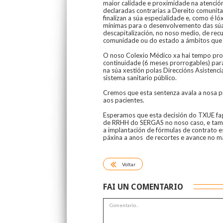
maior calidade e proximidade na atenció
declaradas contrarias a Dereito comunitar
finalizan a súa especialidade e, como é l
mínimas para o desenvolvemento das súas
descapitalización, no noso medio, de recu
comunidade ou do estado a ámbitos que me
O noso Colexio Médico xa hai tempo pr
continuidade (6 meses prorrogables) para
na súa xestión polas Direccións Asistenc
sistema sanitario público.
Cremos que esta sentenza avala a nosa pre
aos pacientes.
Esperamos que esta decisión do TXUE faga
de RRHH do SERGAS no noso caso, e tamén
a implantación de fórmulas de contrato es
páxina a anos de recortes e avance no m
Voltar
FAI UN COMENTARIO