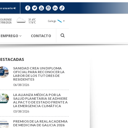
o usuario
 OURENSE
31.4ºC
Galego
17.6ºC
7/08/2026
EMPREGO
CONTACTO
DESTACADAS
SANIDAD CREA UN DIPLOMA
OFICIAL PARA RECONOCER LA
LABOR DE LOS TUTORES DE
RESIDENTES
06/08/2026
LA ALIANZA MÉDICA POR LA
SALUD PLANETARIA SE ADHIERE
AL PACTO DE ESTADO FRENTE A
LA EMERGENCIA CLIMÁTICA
03/08/2026
PREMIOS DE LA REAL ACADEMIA
DE MEDICINA DE GALICIA 2026