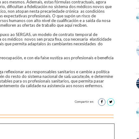
n aos mesmos. Ademais, estas fórmulas contractuais, agora
io, dificultan a fidelización no sistema dos médicos novos que
óxico, non atopan nesta precariedade crónica as condicións
 expectativas profesionais. O que supón un risco de
rsos humanos con alto nivel de cualificación e a saída da nosa
lloren as ofertas de traballo que aquí reciben.
opuxo ao SERGAS, un modelo de contrato temporal de
 os médicos novos sen praza fixa, coa necesaria elasticidade
iais que permita adaptalos ás cambiantes necesidades do
ocupación, e con ela faise xustiza aos profesionais e beneficia
 reflexionar aos responsables sanitarios e cambie a política
 do resto do sistema nacional de sa& uacute;de, e determine
tables para os profesionais sanitarios, que permita pasar
antemento da calidade na asistencia aos nosos enfermos.
Compartir en: