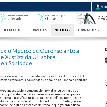
Acces
Accesos rápidos para
Accesos rápidos para
-
16:36 H
Colexiados
Cidadáns
Venres 0
O COLEXIO
TRÁMITES
NOTICIAS
FORMACIÓN
exio Médico de Ourense ante a
de Xustiza da UE sobre
 en Sanidade
xusta
decisión do Tribunal de Xustiza da Unión Europea (TXUE)
,
ntratos temporais nos servizos de saúde en España é contraria
idera inaceptable a contratación por días ou semanas de
o caso) para atender necesidades supostamente temporais,
e permanentes. Esta práctica que se cronificou nos anos de
blema para a continuidade asistencial aos pacientes, sobre
creación de equipos estables de traballo que garantan unha