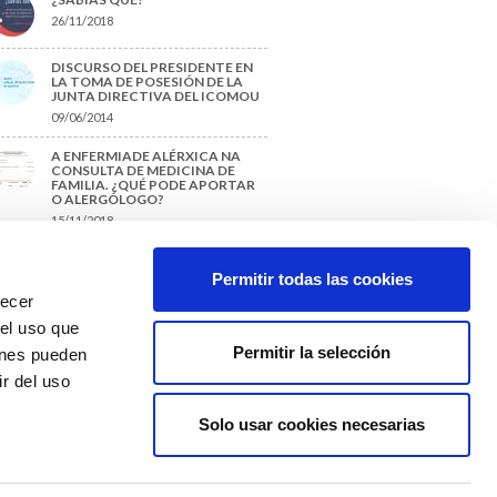
26/11/2018
DISCURSO DEL PRESIDENTE EN
LA TOMA DE POSESIÓN DE LA
JUNTA DIRECTIVA DEL ICOMOU
09/06/2014
A ENFERMIADE ALÉRXICA NA
CONSULTA DE MEDICINA DE
FAMILIA. ¿QUÉ PODE APORTAR
O ALERGÓLOGO?
15/11/2018
¿CÓMO PREPARAR UNA TESIS O
UN TRABAJO FIN DE GRADO?
Permitir todas las cookies
29/11/2017
recer
 el uso que
Permitir la selección
ienes pueden
r del uso
Solo usar cookies necesarias
Colexio Médicos
Ourense