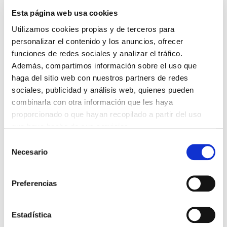
Esta página web usa cookies
DESTACADAS
Utilizamos cookies propias y de terceros para
SANIDAD CREA UN DIPLOMA OFICIAL PARA RECONOCER LA
LABOR DE LOS TUTORES DE RESIDENTES
personalizar el contenido y los anuncios, ofrecer
06/08/2026
funciones de redes sociales y analizar el tráfico.
Además, compartimos información sobre el uso que
LA ALIANZA MÉDICA POR LA SALUD PLANETARIA SE ADHIERE
AL PACTO DE ESTADO FRENTE A LA EMERGENCIA CLIMÁTICA
haga del sitio web con nuestros partners de redes
03/08/2026
sociales, publicidad y análisis web, quienes pueden
PREMIOS DE LA REAL ACADEMIA DE MEDICINA DE GALICIA
combinarla con otra información que les haya
2026
proporcionado o que hayan recopilado a partir del uso
31/07/2026
que haya hecho de sus servicios.
CARTA DEL PRESIDENTE DE MUTUAL MÉDICA SOBRE LA
REFORMA DE LAS MUTUALIDADES ALTERNATIVAS Y LA
Selección
PASARELA AL RETA
Necesario
de
28/07/2026
consentimiento
EL COLEGIO MÉDICO DE OURENSE CONVOCA EL I CERTAMEN
DE CASOS CLÍNICOS PARA MÉDICOS INTERNOS RESIDENTES
Preferencias
(MIR)
22/07/2026
Estadística
TRÁFICO SUPRIME LAS EXENCIONES MÉDICAS PARA EL USO
DEL CASCO Y DEL CINTURÓN DE SEGURIDAD