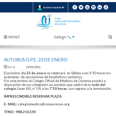
Acceso usuario
MENÚ
Galego
AUTOBUS O.P.E. 23 DE ENERO
Xeral
13/01/2016
El próximo día
23 de enero
se celebrará en Silleda a las 9’30 horas los
exámenes de oposiciones de facultativos sanitarios.
Por este motivo el Colegio Oficial de Médicos de Ourense pondrá a
disposición de sus colegiados un autobús que saldrá de la
sede del
colegio
(Juan XIII, nº 19) a las
7´30 horas
, con regreso a la terminación.
IMPRESCINDIBLE RESERVAR PLAZA:
E- MAIL:
colegiomedico@cmourense.org
TFNO : 988.210.593