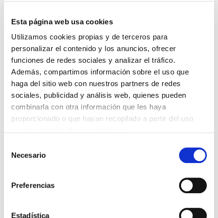
Esta página web usa cookies
DESTACADAS
Utilizamos cookies propias y de terceros para
personalizar el contenido y los anuncios, ofrecer
SANIDAD CREA UN DIPLOMA OFICIAL PARA RECONOCER LA
LABOR DE LOS TUTORES DE RESIDENTES
funciones de redes sociales y analizar el tráfico.
06/08/2026
Además, compartimos información sobre el uso que
LA ALIANZA MÉDICA POR LA SALUD PLANETARIA SE ADHIERE
haga del sitio web con nuestros partners de redes
AL PACTO DE ESTADO FRENTE A LA EMERGENCIA CLIMÁTICA
sociales, publicidad y análisis web, quienes pueden
03/08/2026
combinarla con otra información que les haya
PREMIOS DE LA REAL ACADEMIA DE MEDICINA DE GALICIA
proporcionado o que hayan recopilado a partir del uso
2026
que haya hecho de sus servicios.
31/07/2026
Selección
CARTA DEL PRESIDENTE DE MUTUAL MÉDICA SOBRE LA
REFORMA DE LAS MUTUALIDADES ALTERNATIVAS Y LA
Necesario
de
PASARELA AL RETA
consentimiento
28/07/2026
Preferencias
EL COLEGIO MÉDICO DE OURENSE CONVOCA EL I CERTAMEN
DE CASOS CLÍNICOS PARA MÉDICOS INTERNOS RESIDENTES
(MIR)
22/07/2026
Estadística