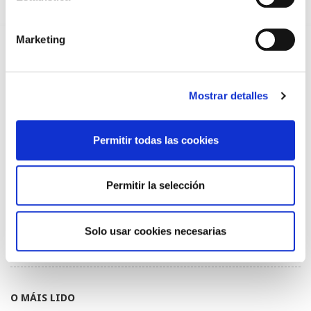
TRÁFICO SUPRIME LAS EXENCIONES MÉDICAS PARA EL USO
DEL CASCO Y DEL CINTURÓN DE SEGURIDAD
13/07/2026
Marketing
EL AUMENTO DE PRIMAS A MUFACE NO MEJORA LAS
CONDICIONES DE LOS MÉDICOS QUE ATIENDEN A
MUTUALISTAS
09/07/2026
Mostrar detalles
EL COLEGIO DE MÉDICOS DE OURENSE EXIGE MEDIDAS
URGENTES ANTE LA SITUACIÓN CRÍTICA DEL SERVICIO DE
URGENCIAS DEL CHUO
Permitir todas las cookies
09/07/2026
INFORME SOBRE LA CONSOLIDACIÓN DE GRADO A LAS/LOS
COLEGIADAS/OS EN ACTIVO QUE HAN EJERCIDO O EJERCEN
Permitir la selección
PUESTOS DE JEFATURA / DIRECCIÓN / COORDINACIÓN
03/07/2026
DISPONIBLE LA GRABACIÓN DE LA JORNADA «SALUD,
Solo usar cookies necesarias
SOSTENIBILIDAD Y SISTEMA SANITARIO: UN COMPROMISO
DE PAÍS»
22/06/2026
O MÁIS LIDO