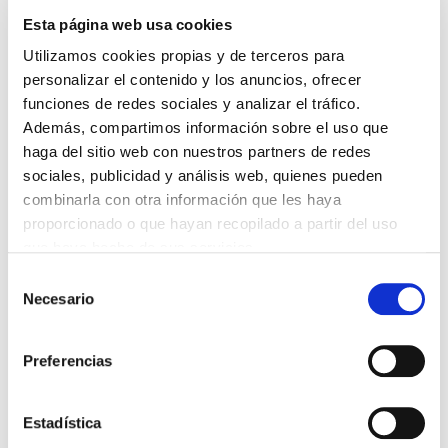
Esta página web usa cookies
DESTACADAS
Utilizamos cookies propias y de terceros para
SANIDAD CREA UN DIPLOMA OFICIAL PARA RECONOCER LA
LABOR DE LOS TUTORES DE RESIDENTES
personalizar el contenido y los anuncios, ofrecer
06/08/2026
funciones de redes sociales y analizar el tráfico.
Además, compartimos información sobre el uso que
LA ALIANZA MÉDICA POR LA SALUD PLANETARIA SE ADHIERE
AL PACTO DE ESTADO FRENTE A LA EMERGENCIA CLIMÁTICA
haga del sitio web con nuestros partners de redes
03/08/2026
sociales, publicidad y análisis web, quienes pueden
PREMIOS DE LA REAL ACADEMIA DE MEDICINA DE GALICIA
combinarla con otra información que les haya
2026
proporcionado o que hayan recopilado a partir del uso
31/07/2026
que haya hecho de sus servicios.
CARTA DEL PRESIDENTE DE MUTUAL MÉDICA SOBRE LA
REFORMA DE LAS MUTUALIDADES ALTERNATIVAS Y LA
Selección
PASARELA AL RETA
Necesario
de
28/07/2026
consentimiento
EL COLEGIO MÉDICO DE OURENSE CONVOCA EL I CERTAMEN
DE CASOS CLÍNICOS PARA MÉDICOS INTERNOS RESIDENTES
Preferencias
(MIR)
22/07/2026
Estadística
TRÁFICO SUPRIME LAS EXENCIONES MÉDICAS PARA EL USO
DEL CASCO Y DEL CINTURÓN DE SEGURIDAD