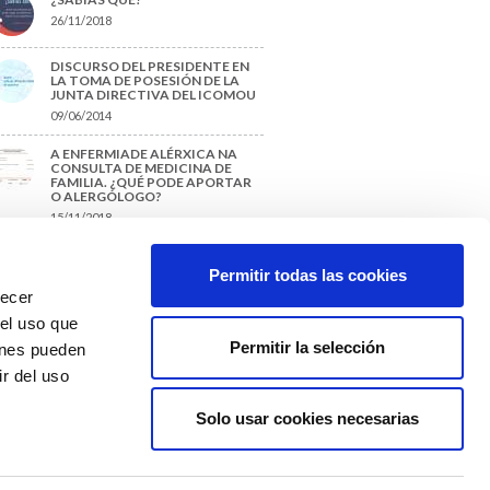
26/11/2018
DISCURSO DEL PRESIDENTE EN
LA TOMA DE POSESIÓN DE LA
JUNTA DIRECTIVA DEL ICOMOU
09/06/2014
A ENFERMIADE ALÉRXICA NA
CONSULTA DE MEDICINA DE
FAMILIA. ¿QUÉ PODE APORTAR
O ALERGÓLOGO?
15/11/2018
¿CÓMO PREPARAR UNA TESIS O
UN TRABAJO FIN DE GRADO?
Permitir todas las cookies
29/11/2017
recer
 el uso que
Permitir la selección
ienes pueden
r del uso
Solo usar cookies necesarias
Colexio Médicos
Ourense