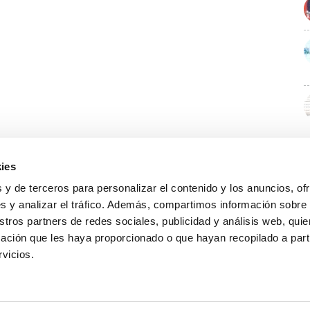
ies
 y de terceros para personalizar el contenido y los anuncios, of
s y analizar el tráfico. Además, compartimos información sobre
stros partners de redes sociales, publicidad y análisis web, qu
ación que les haya proporcionado o que hayan recopilado a parti
rvicios.
GUÍA WEB
DATOS DE CONTACTO
O Colexio
Aviso legal
Rúa Juan XXIII, 19 · 32003 Ourense
Noticias
Política de cookies
988 21 05 93