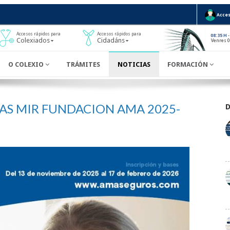
Acces
Accesos rápidos para
Accesos rápidos para
-
08:35 H
Colexiados
Cidadáns
Venres 0
O COLEXIO
TRÁMITES
NOTICIAS
FORMACIÓN
S MIR FUNDACION AMA 2025-