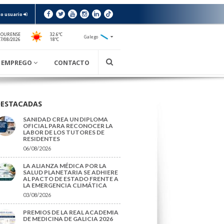
o usuario
 OURENSE
32.6ºC
Galego
18ºC
7/08/2026
EMPREGO
CONTACTO
DESTACADAS
SANIDAD CREA UN DIPLOMA
OFICIAL PARA RECONOCER LA
LABOR DE LOS TUTORES DE
RESIDENTES
06/08/2026
LA ALIANZA MÉDICA POR LA
SALUD PLANETARIA SE ADHIERE
AL PACTO DE ESTADO FRENTE A
LA EMERGENCIA CLIMÁTICA
03/08/2026
PREMIOS DE LA REAL ACADEMIA
DE MEDICINA DE GALICIA 2026